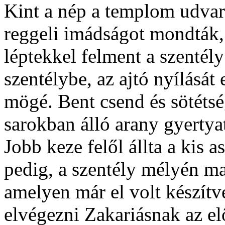
Kint a nép a templom udvar
reggeli imádságot mondták,
léptekkel felment a szentély
szentélybe, az ajtó nyílásá
mögé. Bent csend és sötétség
sarokban álló arany gyertyat
Jobb keze felől állta a kis a
pedig, a szentély mélyén mag
amelyen már el volt készítve
elvégezni Zakariásnak az elő