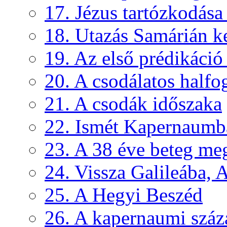
17. Jézus tartózkodás
18. Utazás Samárián ke
19. Az első prédikáció 
20. A csodálatos halfo
21. A csodák időszaka
22. Ismét Kapernaumb
23. A 38 éve beteg me
24. Vissza Galileába, A
25. A Hegyi Beszéd
26. A kapernaumi száz