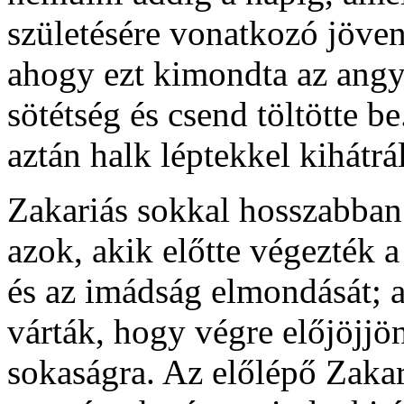
születésére vonatkozó jöven
ahogy ezt kimondta az angyal
sötétség és csend töltötte b
aztán halk léptekkel kihátrál
Zakariás sokkal hosszabban 
azok, akik előtte végezték a
és az imádság elmondását;
várták, hogy végre előjöjjön
sokaságra. Az előlépő Zakar