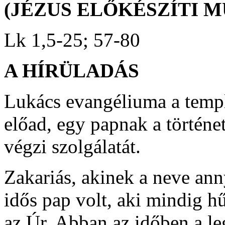
(JÉZUS ELŐKÉSZÍTI 
Lk 1,5-25; 57-80
A HÍRÜLADÁS
Lukács evangéliuma a temp
előad, egy papnak a történe
végzi szolgálatát.
Zakariás, akinek a neve anny
idős pap volt, aki mindig hű
az Úr. Abban az időben a l