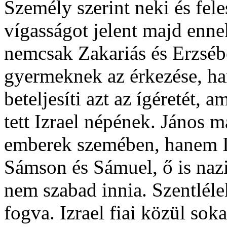
Személy szerint neki és fel
vígasságot jelent majd enne
nemcsak Zakariás és Erzséb
gyermeknek az érkezése, ha
beteljesíti azt az ígéretét,
tett Izrael népének. János 
emberek szemében, hanem I
Sámson és Sámuel, ő is nazir
nem szabad innia. Szentlélek
fogva. Izrael fiai közül sok