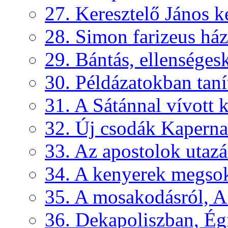
27. Keresztelő János k
28. Simon farizeus ház
29. Bántás, ellenséges
30. Példázatokban taní
31. A Sátánnal vívott
32. Új csodák Kapern
33. Az apostolok utazá
34. A kenyerek megsoka
35. A mosakodásról, A 
36. Dekapoliszban, Égi