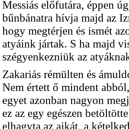
Messiás előfutára, éppen úgy
bűnbánatra hívja majd az Izr
hogy megtérjen és ismét azo
atyáink jártak. S ha majd vi
szégyenkezniük az atyáknak 
Zakariás rémülten és ámuldo
Nem értett ő mindent abból,
egyet azonban nagyon megjeg
ez az egy egészen betöltötte
elhagyta az ajkát, a kételk