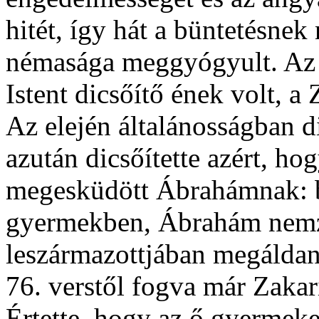
hitét, így hát a büntetésnek
némasága meggyógyult. Az e
Istent dicsőítő ének volt, a
Az elején általánosságban dic
azután dicsőítette azért, hogy
megesküdött Ábrahámnak: b
gyermekben, Ábrahám nemz
leszármazottjában megáldan
76. verstől fogva már Zakar
Értette, hogy az ő gyermeke