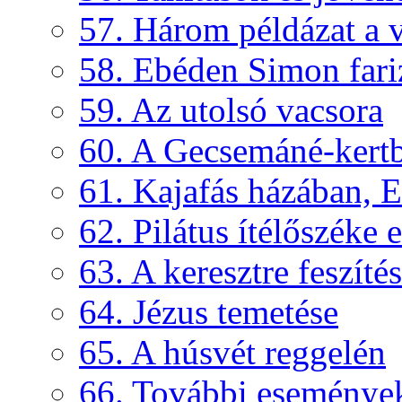
57. Három példázat a 
58. Ebéden Simon fari
59. Az utolsó vacsora
60. A Gecsemáné-kertb
61. Kajafás házában, E
62. Pilátus ítélőszéke e
63. A keresztre feszítés
64. Jézus temetése
65. A húsvét reggelén
66. További események