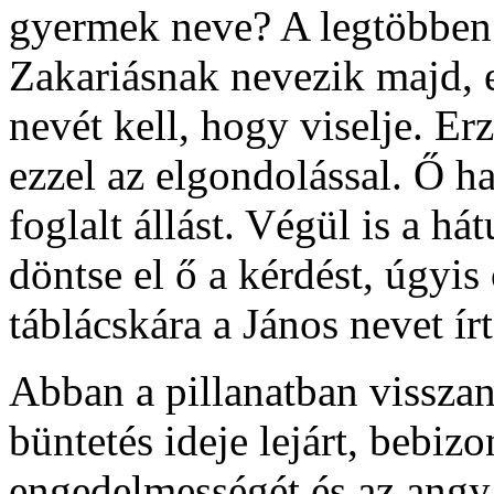
gyermek neve? A legtöbben 
Zakariásnak nevezik majd, 
nevét kell, hogy viselje. Er
ezzel az elgondolással. Ő ha
foglalt állást. Végül is a há
döntse el ő a kérdést, úgyis 
táblácskára a János nevet írt
Abban a pillanatban visszan
büntetés ideje lejárt, bebizo
engedelmességét és az angyal