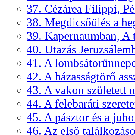
37. Cézárea Filippi, Pé
38. Megdicsőülés a h
39. Kapernaumban, A 
40. Utazás Jeruzsálem
41. A lombsátorünnepe
42. A házasságtörő assz
43. A vakon született
44. A felebaráti szerete
45. A pásztor és a juh
46. Az első találkozás