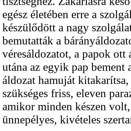
tisztséghez. Zakariásra késő
egész életében erre a szolgá
készülődött a nagy szolgál
bemutatták a bárányáldozato
véresáldozatot, a papok ott 
utána az egyik pap bement a
áldozat hamuját kitakarítsa
szükséges friss, eleven paraz
amikor minden készen volt, 
ünnepélyes, kivételes szerta