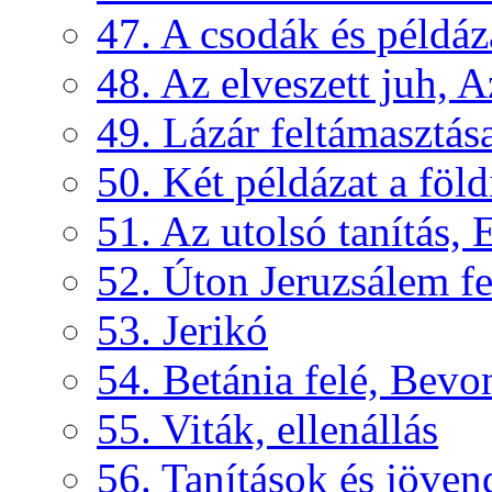
47. A csodák és példáz
48. Az elveszett juh, Az
49. Lázár feltámasztás
50. Két példázat a föld
51. Az utolsó tanítás, 
52. Úton Jeruzsálem f
53. Jerikó
54. Betánia felé, Bevo
55. Viták, ellenállás
56. Tanítások és jöven