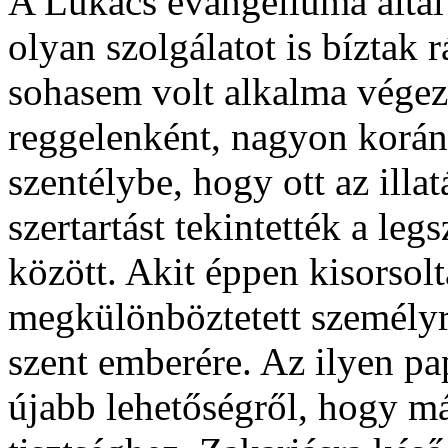
A Lukács evangéliuma által
olyan szolgálatot is bíztak 
sohasem volt alkalma végezn
reggelenként, nagyon korán
szentélybe, hogy ott az illa
szertartást tekintették a le
között. Akit éppen kisorsolt
megkülönböztetett személyr
szent emberére. Az ilyen pa
újabb lehetőségről, hogy má