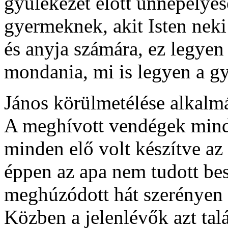
gyülekezet előtt ünnepélyes
gyermeknek, akit Isten neki a
és anyja számára, ez legyen
mondania, mi is legyen a g
János körülmetélése alkalm
A meghívott vendégek mind
minden elő volt készítve az
éppen az apa nem tudott besz
meghúzódott hát szerényen 
Közben a jelenlévők azt tal