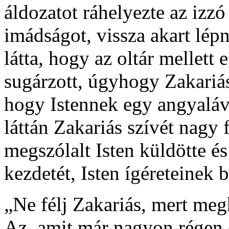
áldozatot ráhelyezte az izz
imádságot, vissza akart lép
látta, hogy az oltár mellett 
sugárzott, úgyhogy Zakariás
hogy Istennek egy angyaláv
láttán Zakariás szívét nagy 
megszólalt Isten küldötte é
kezdetét, Isten ígéreteinek b
„Ne félj Zakariás, mert meg
Az, amit már nagyon régen 