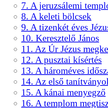
7. A jeruzsálemi temp
8. A keleti bölcsek
9. A tizenkét éves Jéz
10. Keresztelő János
11. Az Úr Jézus megke
12. A pusztai kísértés
13. A hároméves idősza
14. Az első tanítványo
15. A kánai menyegző
16. A templom megtisz