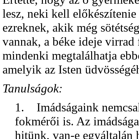
lesz, neki kell előkészíteni
ezreknek, akik még sötétség
vannak, a béke ideje virrad
mindenki megtalálhatja ebben
amelyik az Isten üdvösségéh
Tanulságok:
1. Imádságaink nemcsak
fokmérői is. Az imádság
hitünk, van-e egyáltalán 