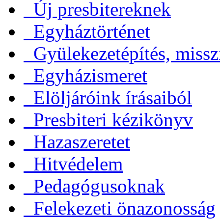
Új presbitereknek
Egyháztörténet
Gyülekezetépítés, missz
Egyházismeret
Elöljáróink írásaiból
Presbiteri kézikönyv
Hazaszeretet
Hitvédelem
Pedagógusoknak
Felekezeti önazonosság