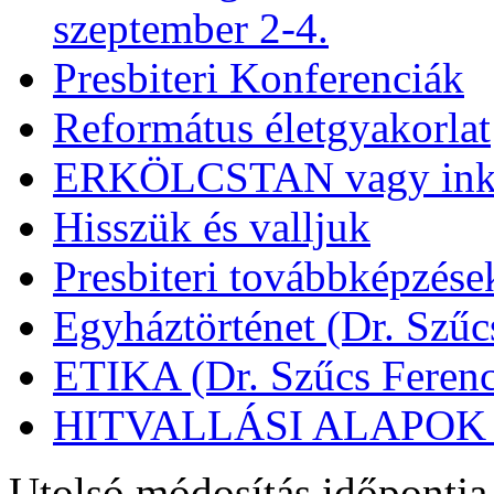
szeptember 2-4.
Presbiteri Konferenciák
Református életgyakorlat
ERKÖLCSTAN vagy ink
Hisszük és valljuk
Presbiteri továbbképzése
Egyháztörténet (Dr. Szűc
ETIKA (Dr. Szűcs Ferenc
HITVALLÁSI ALAPOK (D
Utolsó módosítás időpontja