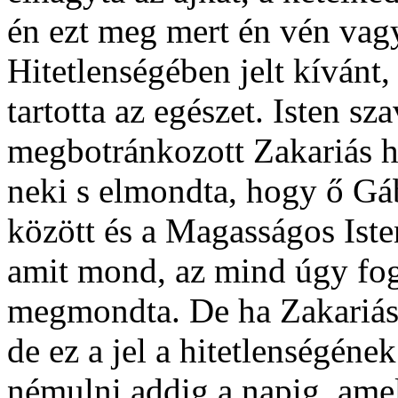
én ezt meg mert én vén vagy
Hitetlenségében jelt kívánt
tartotta az egészet. Isten s
megbotránkozott Zakariás h
neki s elmondta, hogy ő Gáb
között és a Magasságos Isten
amit mond, az mind úgy fog 
megmondta. De ha Zakariás j
de ez a jel a hitetlenségének
némulni addig a napig, ame