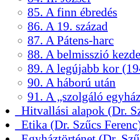
85. A finn ébredés
86. A 19. század
87. A Pátens-harc
88. A belmisszió kezde
89. A legújabb kor (19
90. A háború után
91. A „szolgáló egyház
Hitvallási alapok (Dr. S
Etika (Dr. Szűcs Ferenc
Egyháztörténet (Dr. Szű