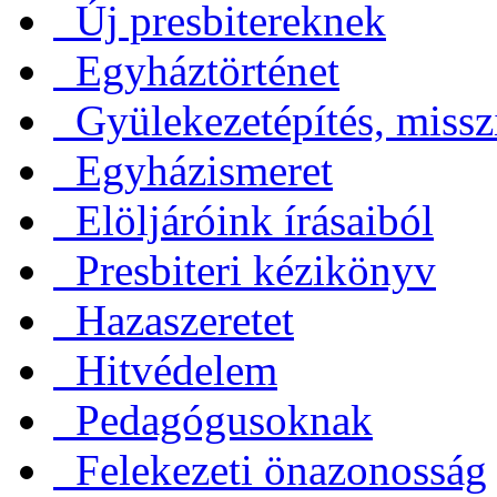
Új presbitereknek
Egyháztörténet
Gyülekezetépítés, missz
Egyházismeret
Elöljáróink írásaiból
Presbiteri kézikönyv
Hazaszeretet
Hitvédelem
Pedagógusoknak
Felekezeti önazonosság