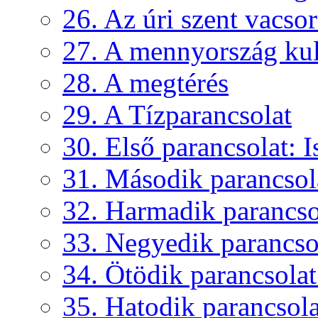
26. Az úri szent vacso
27. A mennyország kul
28. A megtérés
29. A Tízparancsolat
30. Első parancsolat: Is
31. Második parancsola
32. Harmadik parancsol
33. Negyedik parancsol
34. Ötödik parancsolat:
35. Hatodik parancsolat: