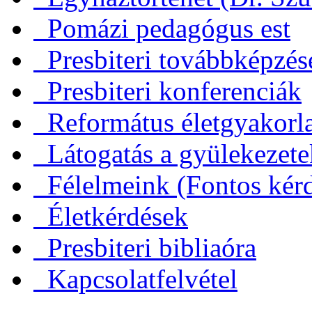
Pomázi pedagógus est
Presbiteri továbbképzés
Presbiteri konferenciák
Református életgyakorl
Látogatás a gyülekezet
Félelmeink (Fontos kérd
Életkérdések
Presbiteri bibliaóra
Kapcsolatfelvétel