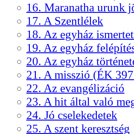
16. Maranatha urunk j
17. A Szentlélek
18. Az egyház ismertető
19. Az egyház felépíté
20. Az egyház történet
21. A misszió (ÉK 397
22. Az evangélizáció
23. A hit által való me
24. Jó cselekedetek
25. A szent keresztség