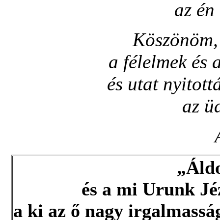
az én 
Köszönöm, 
a félelmek és 
és utat nyitot
az ü
„Áldo
és a mi Urunk Jé
a ki az ő nagy irgalmassá