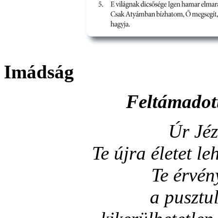
Imádság
Feltámadott
Úr Jéz
Te újra életet le
Te érvén
a pusztu