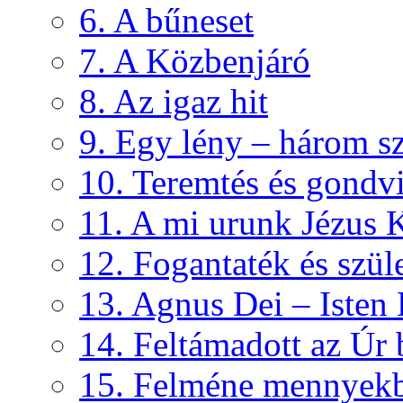
6. A bűneset
7. A Közbenjáró
8. Az igaz hit
9. Egy lény – három s
10. Teremtés és gondvi
11. A mi urunk Jézus K
12. Fogantaték és szül
13. Agnus Dei – Isten
14. Feltámadott az Úr
15. Felméne mennyek