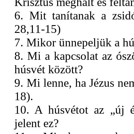
Krisztus meghalt és feltá
6. Mit tanítanak a zsid
28,11-15)
7. Mikor ünnepeljük a hú
8. Mi a kapcsolat az ósz
húsvét között?
9. Mi lenne, ha Jézus ne
18).
10. A húsvétot az „új 
jelent ez?