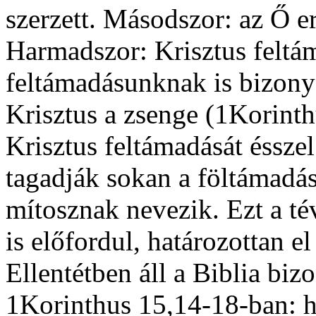
szerzett. Másodszor: az Ő er
Harmadszor: Krisztus feltá
feltámadásunknak is bizony
Krisztus a zsenge (1Korinth
Krisztus feltámadását éssze
tagadják sokan a föltámadás
mítosznak nevezik. Ezt a té
is előfordul, határozottan el
Ellentétben áll a Biblia biz
1Korinthus 15,14-18-ban: h