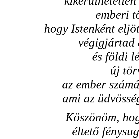
kikerülhetetle
emberi t
hogy Istenként eljö
végigjártad 
és földi 
új tör
az ember számár
ami az üdvössé
Köszönöm, hog
éltető fénysu