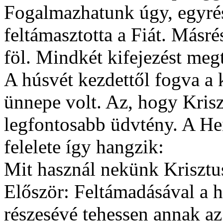
Fogalmazhatunk úgy, egyrés
feltámasztotta a Fiát. Másr
föl. Mindkét kifejezést megt
A húsvét kezdettől fogva a
ünnepe volt. Az, hogy Kriszt
legfontosabb üdvtény. A Hei
felelete így hangzik:
Mit használ nekünk Krisztu
Először: Feltámadásával a 
részesévé tehessen annak az