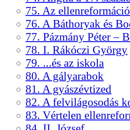
75. Az ellenreformáci
76. A Báthoryak és Bo
77. Pázmány Péter – B
78. I. Rákóczi György
79. ...és az iskola
80. A gályarabok
81. A gyászévtized
82. A felvilágosodás k
83. Vértelen ellenrefo
84. II. József