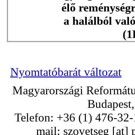
élő reménységr
a halálból val
(1
Nyomtatóbarát változat
Magyarországi Református
Budapest,
Telefon: +36 (1) 476-32-
mail:
szovetseg
[at]