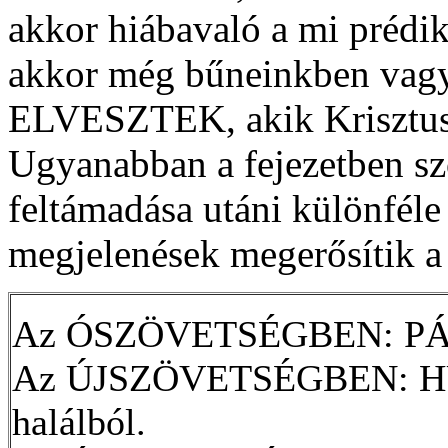
akkor hiábavaló a mi prédik
akkor még bűneinkben vagy
ELVESZTEK, akik Krisztusb
Ugyanabban a fejezetben szó
feltámadása utáni különféle
megjelenések megerősítik a 
Az ÓSZÖVETSÉGBEN: PÁSK
Az ÚJSZÖVETSÉGBEN: HÚSV
halálból.