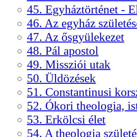
45. Egyháztörténet - E
46. Az egyház születés
47. Az ősgyülekezet
48. Pál apostol
49. Missziói utak
50. Üldözések
51. Constantinusi kors
52. Ókori theologia, ist
53. Erkölcsi élet
54. A theologia születé