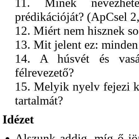
11. Minek nevezhete
prédikációját? (ApCsel 2
12. Miért nem hisznek s
13. Mit jelent ez: minde
14. A húsvét és vasár
félrevezető?
15. Melyik nyelv fejezi k
tartalmát?
Idézet
Alszunk addig, míg ő jö