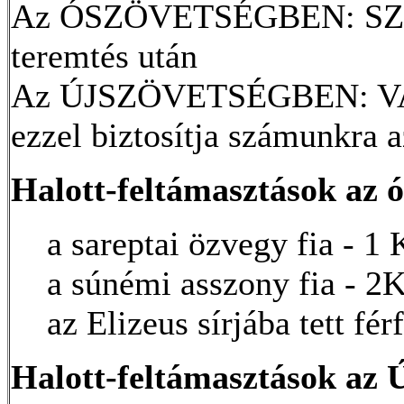
Az ÓSZÖVETSÉGBEN: SZOM
teremtés után
Az ÚJSZÖVETSÉGBEN: VASÁ
ezzel biztosítja számunkra a
Halott-feltámasztások az 
a sareptai özvegy fia - 1
a súnémi asszony fia - 2K
az Elizeus sírjába tett fér
Halott-feltámasztások az 