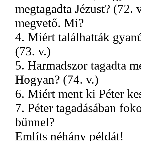
megtagadta Jézust? (72. v
megvető. Mi?
4. Miért találhatták gyan
(73. v.)
5. Harmadszor tagadta me
Hogyan? (74. v.)
6. Miért ment ki Péter kes
7. Péter tagadásában fok
bűnnel?
Említs néhány példát!