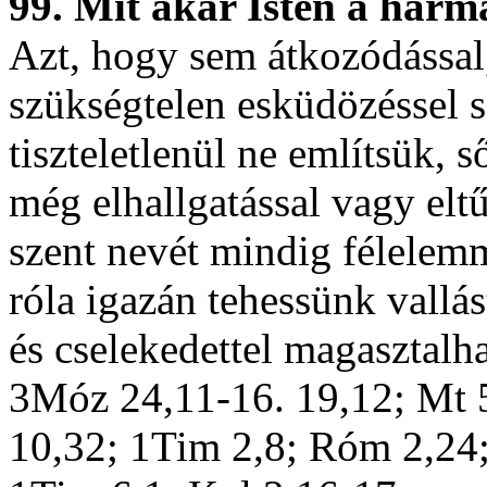
99. Mit akar Isten a har
Azt, hogy sem átkozódással
szükségtelen esküdözéssel s
tiszteletlenül ne említsük, 
még elhallgatással vagy eltű
szent nevét mindig félelemme
róla igazán tehessünk vallás
és cselekedettel magasztalh
3Móz 24,11-16. 19,12; Mt 5
10,32; 1Tim 2,8; Róm 2,24