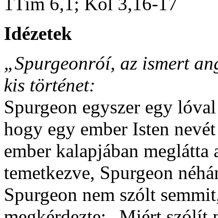
1Tim 6,1; Kol 3,16-17
Idézetek
„Spurgeonróí, az ismert ang
kis történet:
Spurgeon egyszer egy lóval v
hogy egy ember Isten nevét
ember kalapjában meglátta
temetkezve, Spurgeon néhá
Spurgeon nem szólt semmit,
megkérdezte: „Miért szólít