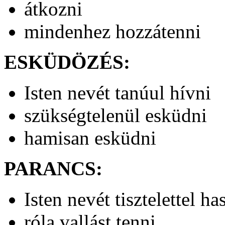
átkozni
mindenhez hozzátenni
ESKÜDÖZÉS:
Isten nevét tanúul hívni
szükségtelenül esküdni
hamisan esküdni
PARANCS:
Isten nevét tisztelettel ha
róla vallást tenni