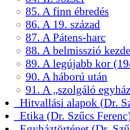
85. A finn ébredés
86. A 19. század
87. A Pátens-harc
88. A belmisszió kezde
89. A legújabb kor (19
90. A háború után
91. A „szolgáló egyház
Hitvallási alapok (Dr. S
Etika (Dr. Szűcs Ferenc
Egyháztörténet (Dr. Szű