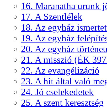
16. Maranatha urunk j
17. A Szentlélek
18. Az egyház ismertető
19. Az egyház felépíté
20. Az egyház történet
21. A misszió (ÉK 397
22. Az evangélizáció
23. A hit által való me
24. Jó cselekedetek
25. A szent keresztség