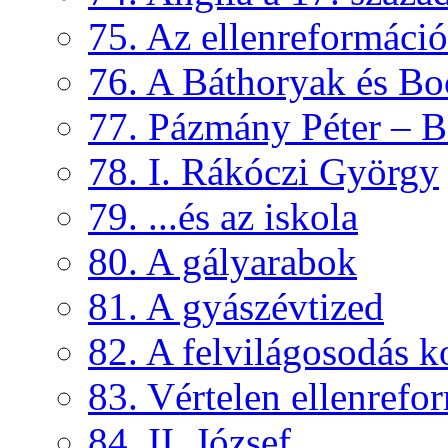
75. Az ellenreformáci
76. A Báthoryak és Bo
77. Pázmány Péter – B
78. I. Rákóczi György
79. ...és az iskola
80. A gályarabok
81. A gyászévtized
82. A felvilágosodás k
83. Vértelen ellenrefo
84. II. József