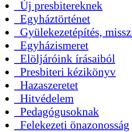
Új presbitereknek
Egyháztörténet
Gyülekezetépítés, missz
Egyházismeret
Elöljáróink írásaiból
Presbiteri kézikönyv
Hazaszeretet
Hitvédelem
Pedagógusoknak
Felekezeti önazonosság