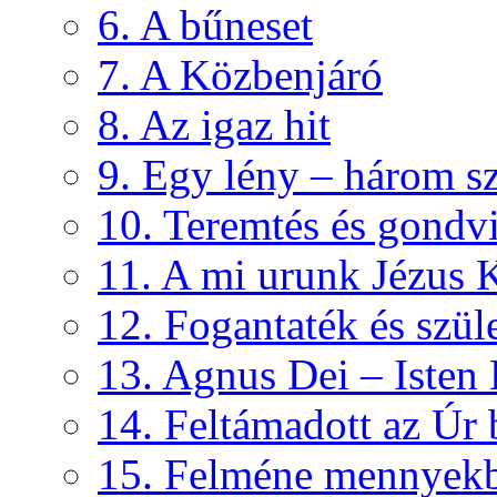
6. A bűneset
7. A Közbenjáró
8. Az igaz hit
9. Egy lény – három s
10. Teremtés és gondvi
11. A mi urunk Jézus K
12. Fogantaték és szül
13. Agnus Dei – Isten
14. Feltámadott az Úr
15. Felméne mennyek