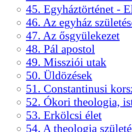
45. Egyháztörténet - E
46. Az egyház születés
47. Az ősgyülekezet
48. Pál apostol
49. Missziói utak
50. Üldözések
51. Constantinusi kors
52. Ókori theologia, ist
53. Erkölcsi élet
54. A theologia születé