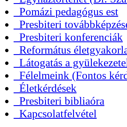
Pomázi pedagógus est
Presbiteri továbbképzés
Presbiteri konferenciák
Református életgyakorl
Látogatás a gyülekezet
Félelmeink (Fontos kérd
Életkérdések
Presbiteri bibliaóra
Kapcsolatfelvétel