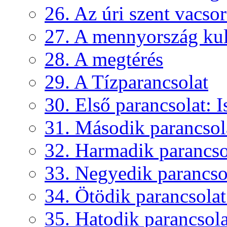
26. Az úri szent vacso
27. A mennyország kul
28. A megtérés
29. A Tízparancsolat
30. Első parancsolat: Is
31. Második parancsola
32. Harmadik parancsol
33. Negyedik parancsol
34. Ötödik parancsolat:
35. Hatodik parancsolat: