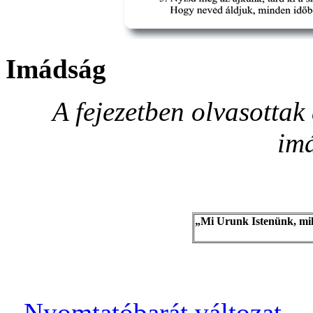
Imádság
A fejezetben olvasotta
im
„Mi Urunk Istenünk, mily
Nyomtatóbarát változat