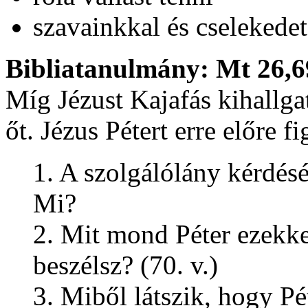
szavainkkal és cselekedet
Bibliatanulmány: Mt 26,6
Míg Jézust Kajafás kihallga
őt. Jézus Pétert erre előre f
1. A szolgálólány kérdés
Mi?
2. Mit mond Péter ezekke
beszélsz? (70. v.)
3. Miből látszik, hogy P