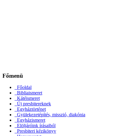
Főmenü
Főoldal
Bibliaismeret
Kátéismeret
Új presbitereknek
Egyháztörténet
Gyülekezetépítés, misszió, diakónia
Egyházismeret
Elöljáróink írásaiból
Presbiteri kézikönyv