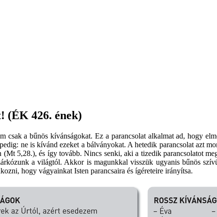
t! (ÉK 426. ének)
em csak a bűnös kívánságokat. Ez a parancsolat alkalmat ad, hogy elmé
 pedig: ne is kívánd ezeket a bálványokat. A hetedik parancsolat azt mo
(Mt 5,28.), és így tovább. Nincs senki, aki a tizedik parancsolatot m
zárkózunk a világtól. Akkor is magunkkal visszük ugyanis bűnös szívün
ozni, hogy vágyainkat Isten parancsaira és ígéreteire irányítsa.