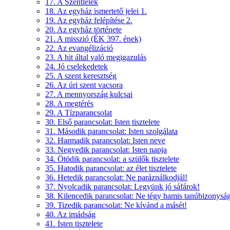
17. A Szentlélek
18. Az egyház ismertető jelei 1.
19. Az egyház felépítése 2.
20. Az egyház története
21. A misszió (ÉK 397. ének)
22. Az evangélizáció
23. A hit által való megigazulás
24. Jó cselekedetek
25. A szent keresztség
26. Az úri szent vacsora
27. A mennyország kulcsai
28. A megtérés
29. A Tízparancsolat
30. Első parancsolat: Isten tisztelete
31. Második parancsolat: Isten szolgálata
32. Harmadik parancsolat: Isten neve
33. Negyedik parancsolat: Isten napja
34. Ötödik parancsolat: a szülők tisztelete
35. Hatodik parancsolat: az élet tisztelete
36. Hetedik parancsolat: Ne paráználkodjál!
37. Nyolcadik parancsolat: Legyünk jó sáfárok!
38. Kilencedik parancsolat: Ne tégy hamis tanúbizonyság
39. Tizedik parancsolat: Ne kívánd a másét!
40. Az imádság
41. Isten tisztelete