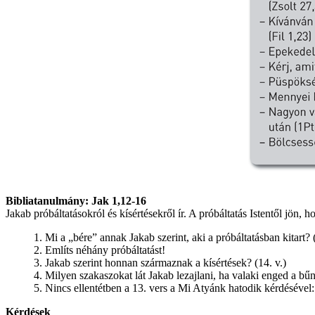
Bibliatanulmány: Jak 1,12-16
Jakab próbáltatásokról és kísértésekről ír. A próbáltatás Istentől jön,
1. Mi a „bére” annak Jakab szerint, aki a próbáltatásban kitart? 
2. Említs néhány próbáltatást!
3. Jakab szerint honnan származnak a kísértések? (14. v.)
4. Milyen szakaszokat lát Jakab lezajlani, ha valaki enged a b
5. Nincs ellentétben a 13. vers a Mi Atyánk hatodik kérdéséve
Kérdések