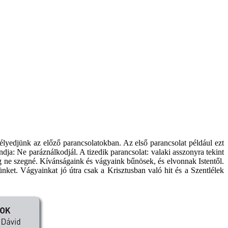
lyedjünk az előző parancsolatokban. Az első parancsolat például ezt
ndja: Ne paráználkodjál. A tizedik parancsolat: valaki asszonyra tekint
eg ne szegné. Kívánságaink és vágyaink bűnösek, és elvonnak Istentől.
ket. Vágyainkat jó útra csak a Krisztusban való hit és a Szentlélek