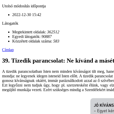
Utolsó módosítás időpontja
2022-12-30 15:42
Látogatók
Megtekintett oldalak:
362512
Egyedi látogatók:
90887
Közzétett oldalak száma:
583
Címlap
39. Tizedik parancsolat: Ne kívánd a másé
A tizedik parancsolatban Isten nem minden kívánságot tilt meg, han
mondja: ne legyenek idegen isteneid Isten előtt. A tizedik parancsolat
gonosz kívánságnak okáért, immár paráználkodott azzal az ő szívében 
Ezt legyőzni nem tudjuk úgy, hogy pl. szerzetesként élünk, vagy el
megújító munkája vezeti. Ezért szükséges mindig a Szentlélekért imádk