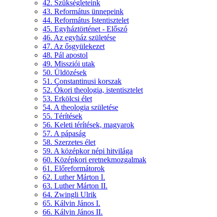
42. Szükségleteink
43. Református ünnepeink
44. Református Istentisztelet
45. Egyháztörténet - Előszó
46. Az egyház születése
47. Az ősgyülekezet
48. Pál apostol
49. Missziói utak
50. Üldözések
51. Constantinusi korszak
52. Ókori theologia, istentisztelet
53. Erkölcsi élet
54. A theologia születése
55. Térítések
56. Keleti térítések, magyarok
57. A pápaság
58. Szerzetes élet
59. A középkor népi hitvilága
60. Középkori eretnekmozgalmak
61. Előreformátorok
62. Luther Márton I.
63. Luther Márton II.
64. Zwingli Ulrik
65. Kálvin János I.
66. Kálvin János II.