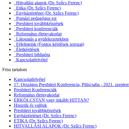
Hitvallási alapok (Dr. Szűcs Ferenc)
Etika (Dr. Szűcs Ferenc)
Egyháztörténet (Dr. Szűcs Ferenc)
Pomázi pedagógus est
Presbiteri továbbképzések
Presbiteri konferenciák
Református életgyakorlat
Látogatás a gyülekezetekben
Félelmeink (Fontos kérdések sorozat)
Életkérdések
Presbiteri bibliaóra
Kapcsolatfelvétel
Friss tartalom
Kapcsolatfelvétel
17. Országos Presbiteri Konferencia, Piliscsaba - 2021. szepte
Presbiteri Konferenciák
Református életgyakorlat
ERKÖLCSTAN vagy inkább HITTAN?
Hisszük és valljuk
Presbiteri továbbképzések
Egyháztörténet (Dr. Szűcs Ferenc)
ETIKA (Dr. Szűcs Ferenc)
HITVALLÁSI ALAPOK (Dr. Szűcs Ferenc)