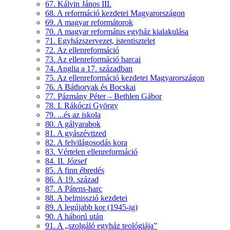
67. Kálvin János III.
68. A reformáció kezdetei Magyarországon
69. A magyar reformátorok
70. A magyar református egyház kialakulása
71. Egyházszervezet, istentisztelet
72. Az ellenreformáció
73. Az ellenreformáció harcai
74. Anglia a 17. században
75. Az ellenreformáció kezdetei Magyarországon
76. A Báthoryak és Bocskai
77. Pázmány Péter – Bethlen Gábor
78. I. Rákóczi György
79. ...és az iskola
80. A gályarabok
81. A gyászévtized
82. A felvilágosodás kora
83. Vértelen ellenreformáció
84. II. József
85. A finn ébredés
86. A 19. század
87. A Pátens-harc
88. A belmisszió kezdetei
89. A legújabb kor (1945-ig)
90. A háború után
91. A „szolgáló egyház teológiája”