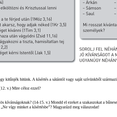
 hogy kitűnjék hitünk. A kísértés a sátántól vagy saját szívünkből szárma
(12. v.) Mire céloz ezzel?
űnös kívánságoknak? (14-15. v.) Mondd el ezeket a szakaszokat a bűnese
l: „Ne vígy minket a kísértésbe”? Magyarázd meg válaszodat!