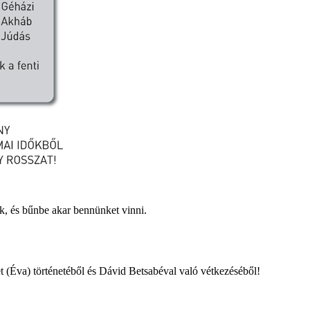
zik, és bűnbe akar bennünket vinni.
t (Éva) történetéből és Dávid Betsabéval való vétkezéséből!