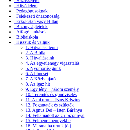
Hazaszeretet
Hitvédelem
Pedagógusoknak
Felekezeti önazonosság
Erkölcstan vagy Hittan
Bizonyságtételek
Átfogó tanítások
Bibliaiskola
Hisszük és valljuk
1. Hitvallást tenni
2. A Biblia
3. Hitvallásaink
4. Az egyetlenegy vigasztalás
5. Nyomorúságunk
6. A bűneset
7. A Közbenjáró
8. Az igaz hit
9. Egy lény – három személy
10. Teremtés és gondviselés
11. A mi urunk Jézus Krisztus
12. Fogantaték és születék
13. Agnus Dei – Isten Báránya
14. Feltámadott az Úr bizonnyal
15. Felméne mennyekbe
16. Maranatha urunk jöjj