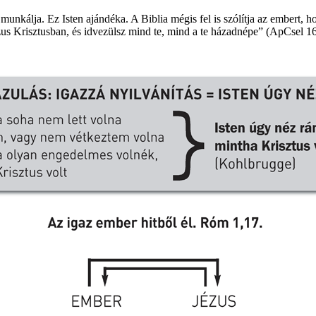
 munkálja. Ez Isten ajándéka. A Biblia mégis fel is szólítja az embert, h
us Krisztusban, és idvezülsz mind te, mind a te házadnépe” (ApCsel 16,3