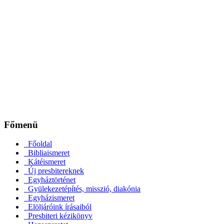
Főmenü
Főoldal
Bibliaismeret
Kátéismeret
Új presbitereknek
Egyháztörténet
Gyülekezetépítés, misszió, diakónia
Egyházismeret
Elöljáróink írásaiból
Presbiteri kézikönyv