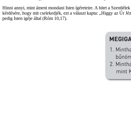
Hinni annyi, mint áment mondani Isten ígéreteire. A hitet a Szentlélek
kérdésére, hogy mit cselekedjék, ezt a választ kapta: „Higgy az Úr Jéz
pedig Isten igéje által (Róm 10,17).