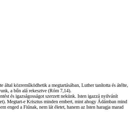
 által közreműködhetik a megtartásában, Luther tanította és átélte,
yunk, a bűn alá rekesztve (Róm 7,14).
ntést és igazságosságot szerzett nekünk. Isten igazzá nyilvánít
lelet). Megtart-e Krisztus minden embert, mint ahogy Ádámban mind
nem enged a Fiúnak, nem lát életet, hanem az Isten haragja marad