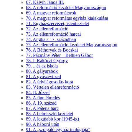
67. Kálvin János III.
68. A reformáció kezdetei Magyarországon
69. A magyar reformátorok
70. A magyar református egyház kialakulása
71. Egyházszervezet, istentisztelet
72. Az ellenreformáció
73. Az ellenreformáció harcai
74. Anglia a 17. században
75. Az ellenreformáció kezdetei Magyarországon
76. A Báthoryak és Bocskai
77. Pázmány Péter – Bethlen Gábor
78. I. Rákóczi György
79. ...és az iskola
80. A gályarabok
81. A gyászévtized
82. A felvilágosodás kora
83. Vértelen ellenreformáció
84. II. József
85. A finn ébredés
86. A 19. század
87. A Pátens-harc
88. A belmisszió kezdetei
89. A legújabb kor (1945-ig)
90. A háború után
91. A „szolgáló egyház teológiája”