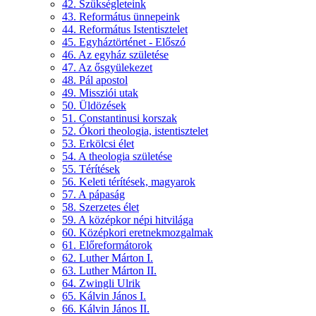
42. Szükségleteink
43. Református ünnepeink
44. Református Istentisztelet
45. Egyháztörténet - Előszó
46. Az egyház születése
47. Az ősgyülekezet
48. Pál apostol
49. Missziói utak
50. Üldözések
51. Constantinusi korszak
52. Ókori theologia, istentisztelet
53. Erkölcsi élet
54. A theologia születése
55. Térítések
56. Keleti térítések, magyarok
57. A pápaság
58. Szerzetes élet
59. A középkor népi hitvilága
60. Középkori eretnekmozgalmak
61. Előreformátorok
62. Luther Márton I.
63. Luther Márton II.
64. Zwingli Ulrik
65. Kálvin János I.
66. Kálvin János II.