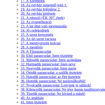
17. A Szentlélek
18. Az egyház ismertető jelei 1.
19. Az egyház felépítése 2.
20. Az egyház története
21. A misszió (ÉK 397. ének)
22. Az evangélizáció
23. A hit által való megigazulás
24. Jó cselekedetek
25. A szent keresztség
26. Az úri szent vacsora
27. A mennyország kulcsai
28. A megtérés
29. A Tízparancsolat
30. Első parancsolat: Isten tisztelete
31. Második parancsolat: Isten szolgálata
32. Harmadik parancsolat: Isten neve
33. Negyedik parancsolat: Isten napja
34. Ötödik parancsolat: a szülők tisztelete
35. Hatodik parancsolat: az élet tisztelete
36. Hetedik parancsolat: Ne paráználkodjál!
37. Nyolcadik parancsolat: Legyünk jó sáfárok!
38. Kilencedik parancsolat: Ne tégy hamis tanúbizonyság
39. Tizedik parancsolat: Ne kívánd a másét!
40. Az imádság
41. Isten tisztelete