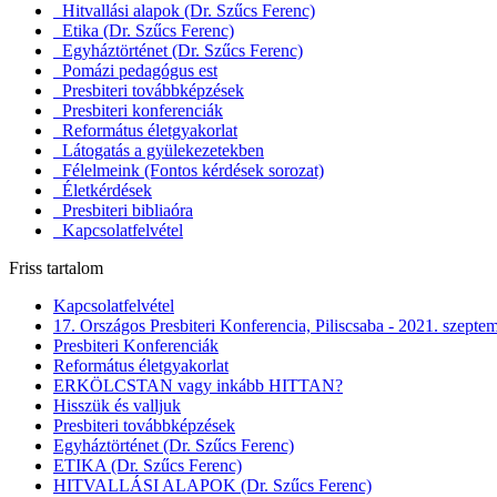
Hitvallási alapok (Dr. Szűcs Ferenc)
Etika (Dr. Szűcs Ferenc)
Egyháztörténet (Dr. Szűcs Ferenc)
Pomázi pedagógus est
Presbiteri továbbképzések
Presbiteri konferenciák
Református életgyakorlat
Látogatás a gyülekezetekben
Félelmeink (Fontos kérdések sorozat)
Életkérdések
Presbiteri bibliaóra
Kapcsolatfelvétel
Friss tartalom
Kapcsolatfelvétel
17. Országos Presbiteri Konferencia, Piliscsaba - 2021. szepte
Presbiteri Konferenciák
Református életgyakorlat
ERKÖLCSTAN vagy inkább HITTAN?
Hisszük és valljuk
Presbiteri továbbképzések
Egyháztörténet (Dr. Szűcs Ferenc)
ETIKA (Dr. Szűcs Ferenc)
HITVALLÁSI ALAPOK (Dr. Szűcs Ferenc)