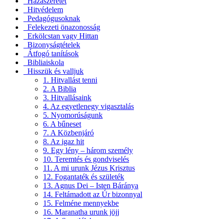
Hazaszeretet
Hitvédelem
Pedagógusoknak
Felekezeti önazonosság
Erkölcstan vagy Hittan
Bizonyságtételek
Átfogó tanítások
Bibliaiskola
Hisszük és valljuk
1. Hitvallást tenni
2. A Biblia
3. Hitvallásaink
4. Az egyetlenegy vigasztalás
5. Nyomorúságunk
6. A bűneset
7. A Közbenjáró
8. Az igaz hit
9. Egy lény – három személy
10. Teremtés és gondviselés
11. A mi urunk Jézus Krisztus
12. Fogantaték és születék
13. Agnus Dei – Isten Báránya
14. Feltámadott az Úr bizonnyal
15. Felméne mennyekbe
16. Maranatha urunk jöjj