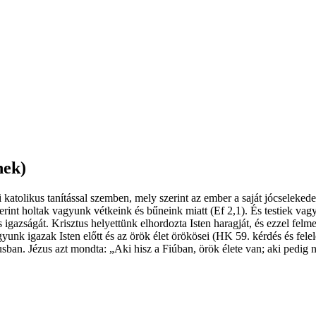
nek)
tolikus tanítással szemben, mely szerint az ember a saját jócselekedete
rint holtak vagyunk vétkeink és bűneink miatt (Ef 2,1). És testiek vag
igazságát. Krisztus helyettünk elhordozta Isten haragját, és ezzel felme
unk igazak Isten előtt és az örök élet örökösei (HK 59. kérdés és fe
ban. Jézus azt mondta: „Aki hisz a Fiúban, örök élete van; aki pedig 