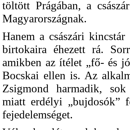
töltött Prágában, a császá
Magyarországnak.
Hanem a császári kincstár
birtokaira éhezett rá. Sor
amikben az ítélet „fő- és jó
Bocskai ellen is. Az alkal
Zsigmond harmadik, sok v
miatt erdélyi „bujdosók” f
fejedelemséget.