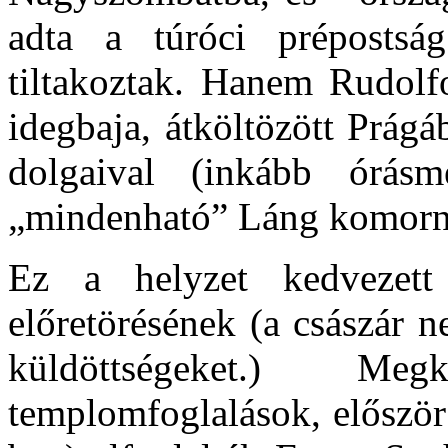
adta a túróci prépostsá
tiltakoztak. Hanem Rudolf
idegbaja, átköltözött Prágá
dolgaival (inkább órásm
„mindenható” Láng komornyi
Ez a helyzet kedvezett 
előretörésének (a császár n
küldöttségeket.) Me
templomfoglalások, először