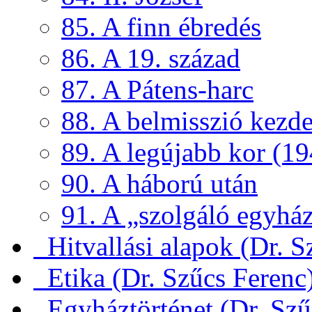
85. A finn ébredés
86. A 19. század
87. A Pátens-harc
88. A belmisszió kezde
89. A legújabb kor (19
90. A háború után
91. A „szolgáló egyház
Hitvallási alapok (Dr. S
Etika (Dr. Szűcs Ferenc
Egyháztörténet (Dr. Szű