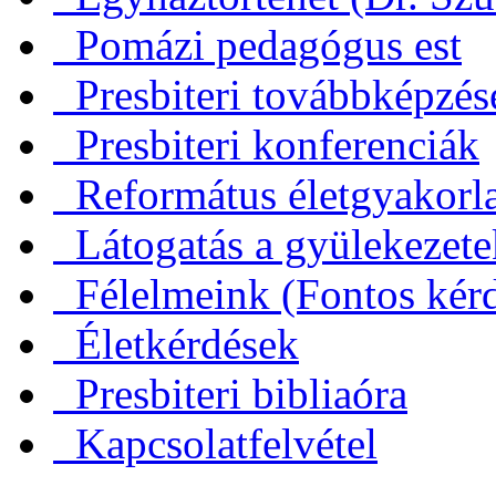
Pomázi pedagógus est
Presbiteri továbbképzés
Presbiteri konferenciák
Református életgyakorl
Látogatás a gyülekezet
Félelmeink (Fontos kérd
Életkérdések
Presbiteri bibliaóra
Kapcsolatfelvétel