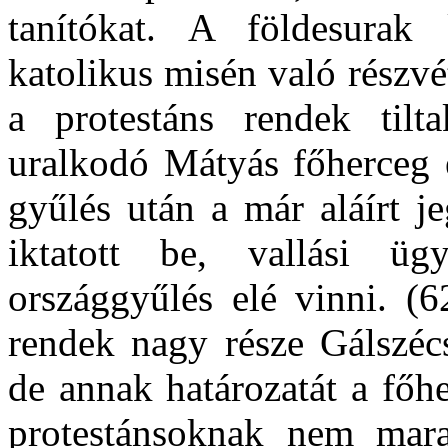
tanítókat. A földesurak 
katolikus misén való részv
a protestáns rendek tilt
uralkodó Mátyás főherceg e
gyűlés után a már aláírt j
iktatott be, vallási 
országgyűlés elé vinni. (6
rendek nagy része Gálszécs
de annak határozatát a főh
protestánsoknak nem mara