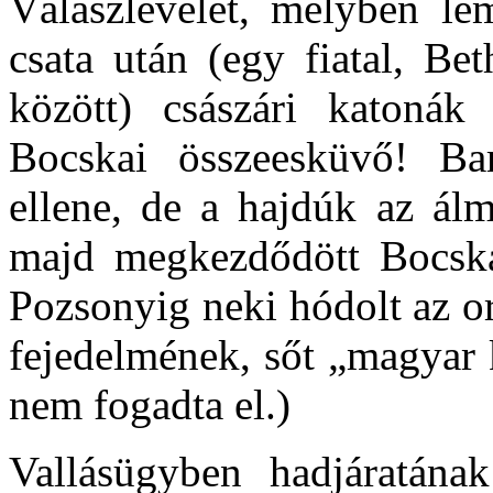
Válaszlevelét, melyben lem
csata után (egy fiatal, B
között) császári katonák
Bocskai összeesküvő! Bar
ellene, de a hajdúk az álm
majd megkezdődött Bocskai
Pozsonyig neki hódolt az or
fejedelmének, sőt „magyar k
nem fogadta el.)
Vallásügyben hadjáratána