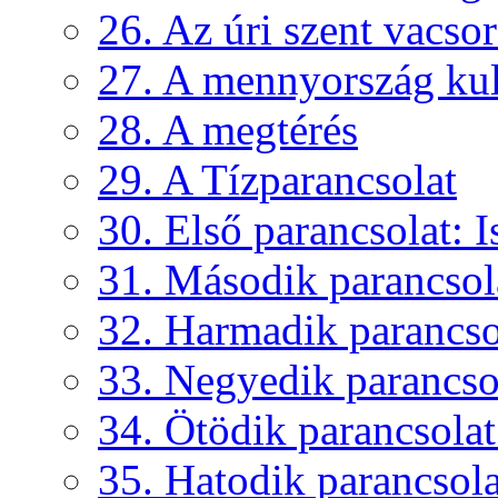
26. Az úri szent vacso
27. A mennyország kul
28. A megtérés
29. A Tízparancsolat
30. Első parancsolat: Is
31. Második parancsola
32. Harmadik parancsol
33. Negyedik parancsol
34. Ötödik parancsolat:
35. Hatodik parancsolat: