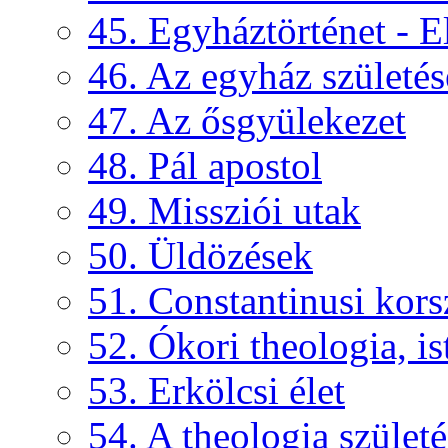
45. Egyháztörténet - E
46. Az egyház születés
47. Az ősgyülekezet
48. Pál apostol
49. Missziói utak
50. Üldözések
51. Constantinusi kors
52. Ókori theologia, ist
53. Erkölcsi élet
54. A theologia születé