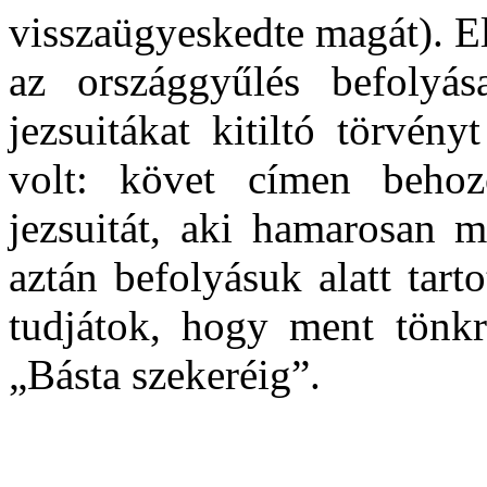
visszaügyeskedte magát). El
az országgyűlés befolyás
jezsuitákat kitiltó törvén
volt: követ címen behoz
jezsuitát, aki hamarosan 
aztán befolyásuk alatt tar
tudjátok, hogy ment tönkr
„Básta szekeréig”.