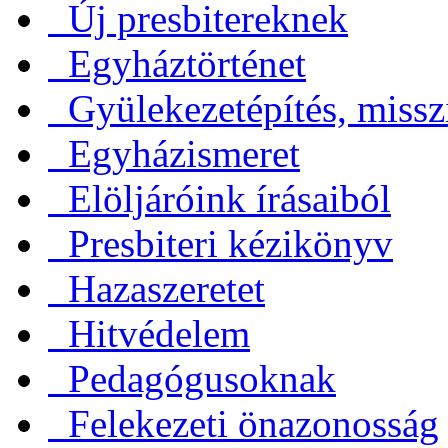
Új presbitereknek
Egyháztörténet
Gyülekezetépítés, missz
Egyházismeret
Elöljáróink írásaiból
Presbiteri kézikönyv
Hazaszeretet
Hitvédelem
Pedagógusoknak
Felekezeti önazonosság