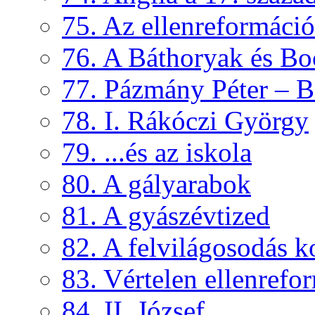
75. Az ellenreformáci
76. A Báthoryak és Bo
77. Pázmány Péter – B
78. I. Rákóczi György
79. ...és az iskola
80. A gályarabok
81. A gyászévtized
82. A felvilágosodás k
83. Vértelen ellenrefo
84. II. József