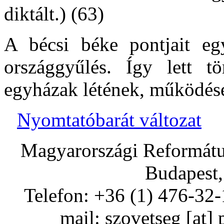
diktált.) (63)
A bécsi béke pontjait eg
országgyűlés. Így lett tö
egyházak létének, működés
Nyomtatóbarát változat
Magyarországi Református
Budapest,
Telefon: +36 (1) 476-32-
mail:
szovetseg
[at]