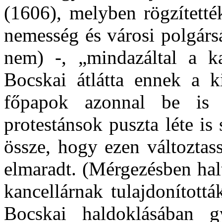
(1606), melyben rögzítetté
nemesség és városi polgárs
nem) -, „mindazáltal a ka
Bocskai átlátta ennek a ki
főpapok azonnal be is 
protestánsok puszta léte is
össze, hogy ezen változtass
elmaradt. (Mérgezésben hal
kancellárnak tulajdonítottá
Bocskai haldoklásában gy