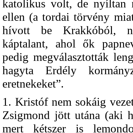
katolikus volt, de nyíltan
ellen (a tordai törvény miat
hívott be Krakkóból, n
káptalant, ahol ők papnev
pedig megválasztották leng
hagyta Erdély kormányz
eretnekeket”.
1. Kristóf nem sokáig veze
Zsigmond jött utána (aki h
mert kétszer is lemond