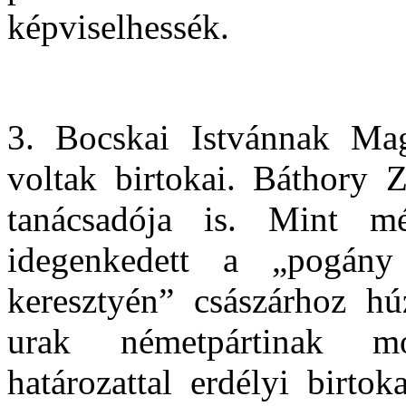
képviselhessék.
3. Bocskai Istvánnak Mag
voltak birtokai. Báthory 
tanácsadója is. Mint m
idegenkedett a „pogány
keresztyén” császárhoz húz
urak németpártinak mo
határozattal erdélyi birto