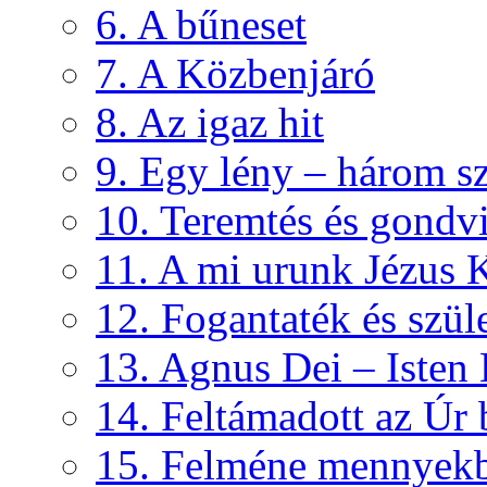
6. A bűneset
7. A Közbenjáró
8. Az igaz hit
9. Egy lény – három s
10. Teremtés és gondvi
11. A mi urunk Jézus K
12. Fogantaték és szül
13. Agnus Dei – Isten
14. Feltámadott az Úr
15. Felméne mennyek