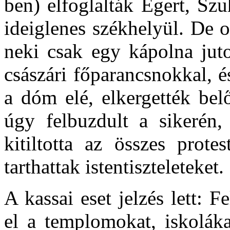
ben) elfoglalták Egert, Sz
ideiglenes székhelyül. De 
neki csak egy kápolna juto
császári főparancsnokkal, é
a dóm elé, elkergették bel
úgy felbuzdult a sikerén,
kitiltotta az összes prote
tarthattak istentiszteleteket.
A kassai eset jelzés lett: 
el a templomokat, iskoláka