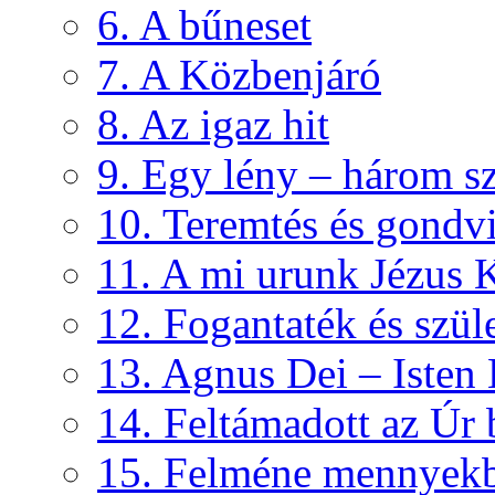
6. A bűneset
7. A Közbenjáró
8. Az igaz hit
9. Egy lény – három s
10. Teremtés és gondvi
11. A mi urunk Jézus K
12. Fogantaték és szül
13. Agnus Dei – Isten
14. Feltámadott az Úr
15. Felméne mennyek