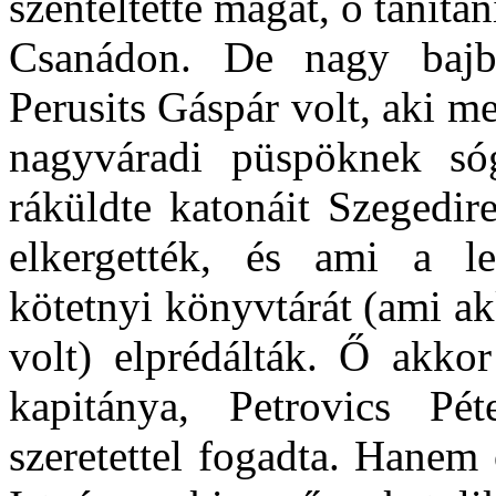
szenteltette magát, ő tanítan
Csanádon. De nagy bajba
Perusits Gáspár volt, aki m
nagyváradi püspöknek sóg
ráküldte katonáit Szegedir
elkergették, és ami a le
kötetnyi könyvtárát (ami a
volt) elprédálták. Ő akko
kapitánya, Petrovics Pé
szeretettel fogadta. Hanem