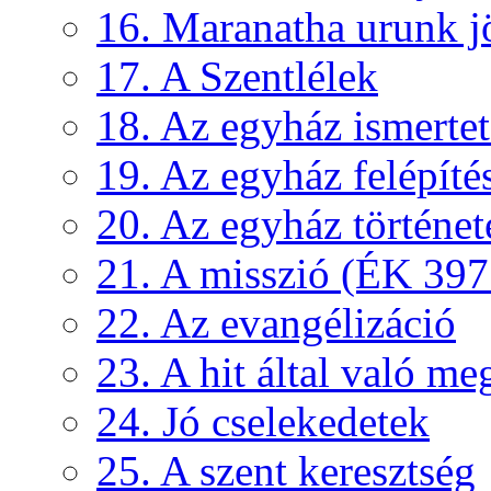
16. Maranatha urunk j
17. A Szentlélek
18. Az egyház ismertető
19. Az egyház felépíté
20. Az egyház történet
21. A misszió (ÉK 397
22. Az evangélizáció
23. A hit által való me
24. Jó cselekedetek
25. A szent keresztség