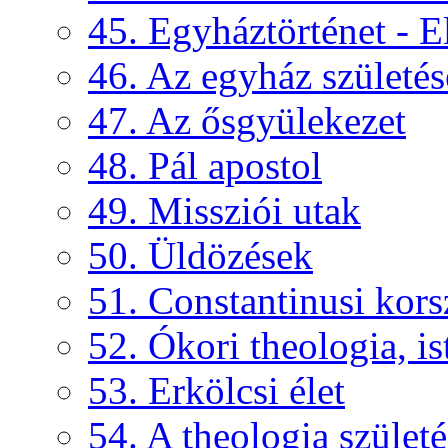
45. Egyháztörténet - E
46. Az egyház születés
47. Az ősgyülekezet
48. Pál apostol
49. Missziói utak
50. Üldözések
51. Constantinusi kors
52. Ókori theologia, ist
53. Erkölcsi élet
54. A theologia születé