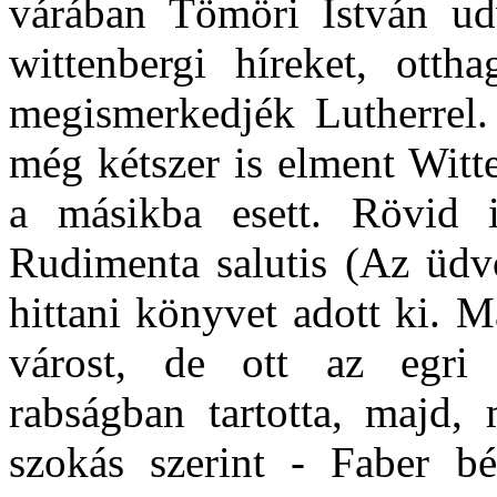
várában Tömöri István udv
wittenbergi híreket, otth
megismerkedjék Lutherrel. 
még kétszer is elment Witt
a másikba esett. Rövid i
Rudimenta salutis (Az üdv
hittani könyvet adott ki. 
várost, de ott az egri p
rabságban tartotta, majd, 
szokás szerint - Faber b