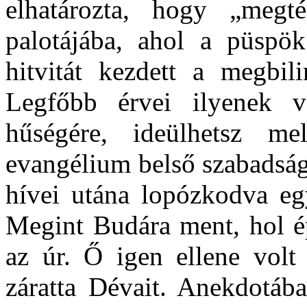
elhatározta, hogy „megtér
palotájába, ahol a püspök 
hitvitát kezdett a megbili
Legfőbb érvei ilyenek v
hűségére, ideülhetsz m
evangélium belső szabadsága
hívei utána lopózkodva egy
Megint Budára ment, hol ép
az úr. Ő igen ellene volt
záratta Dévait. Anekdotáb