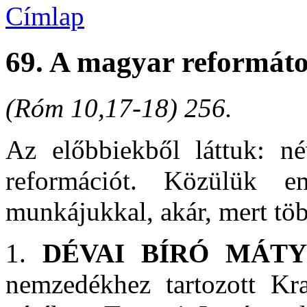
Címlap
69. A magyar reformát
(Róm 10,17-18) 256.
Az előbbiekből láttuk: név
reformációt. Közülük e
munkájukkal, akár, mert töb
1.
DÉVAI BÍRÓ MÁTY
nemzedékhez tartozott Kr