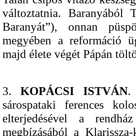
változtatnia. Baranyából 
Baranyát”), onnan püspö
megyében a reformáció ügy
majd élete végét Pápán töltö
3.
KOPÁCSI ISTVÁN
.
sárospataki ferences kol
elterjedésével a rendhá
megbízásából a Klarissza-