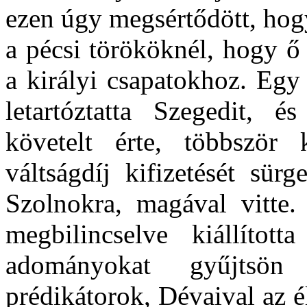
ezen úgy megsértődött, hogy
a pécsi törököknél, hogy ő
a királyi csapatokhoz. Egy 
letartóztatta Szegedit, és
követelt érte, többször
váltságdíj kifizetését sür
Szolnokra, magával vitte.
megbilincselve kiállított
adományokat gyűjtsön 
prédikátorok, Dévaival az é