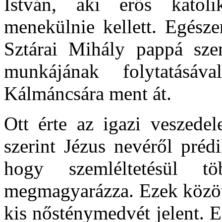
István, aki erős katol
menekülnie kellett. Egész
Sztárai Mihály pappá szen
munkájának folytatás
Kálmáncsára ment át.
Ott érte az igazi veszede
szerint Jézus nevéről préd
hogy szemléltetésül tö
megmagyarázza. Ezek közöt
kis nősténymedvét jelent. 