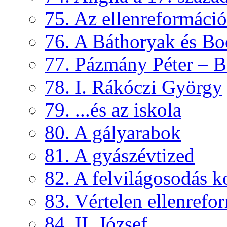
75. Az ellenreformáci
76. A Báthoryak és Bo
77. Pázmány Péter – B
78. I. Rákóczi György
79. ...és az iskola
80. A gályarabok
81. A gyászévtized
82. A felvilágosodás k
83. Vértelen ellenrefo
84. II. József