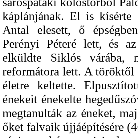
sárospataki kolostorból Pál
káplánjának. El is kísérte
Antal elesett, ő épségbe
Perényi Péteré lett, és a
elküldte Siklós várába,
reformátora lett. A töröktől
életre keltette. Elpusztít
énekeit énekelte hegedűszóv
megtanulták az éneket, maj
őket falvaik újjáépítésére (