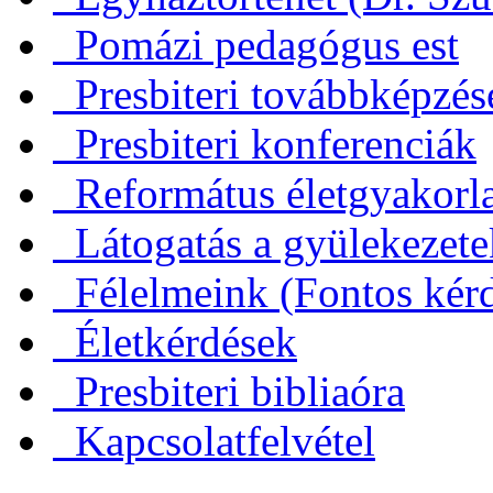
Pomázi pedagógus est
Presbiteri továbbképzés
Presbiteri konferenciák
Református életgyakorl
Látogatás a gyülekezet
Félelmeink (Fontos kérd
Életkérdések
Presbiteri bibliaóra
Kapcsolatfelvétel