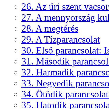
26. Az úri szent vacso
27. A mennyország kul
28. A megtérés
29. A Tízparancsolat
30. Első parancsolat: Is
31. Második parancsola
32. Harmadik parancsol
33. Negyedik parancsol
34. Ötödik parancsolat:
35. Hatodik parancsolat: