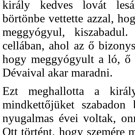
király kedves lovát lesá
börtönbe vettette azzal, hog
meggyógyul, kiszabadul
cellában, ahol az ő bizonys
hogy meggyógyult a ló, ő 
Dévaival akar maradni.
Ezt meghallotta a kirá
mindkettőjüket szabadon b
nyugalmas évei voltak, onn
Ott történt, hogy szemére 