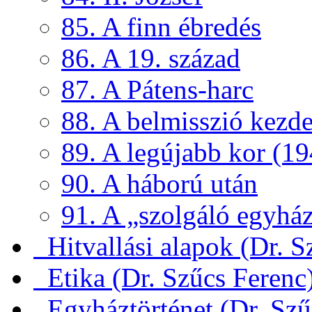
85. A finn ébredés
86. A 19. század
87. A Pátens-harc
88. A belmisszió kezde
89. A legújabb kor (19
90. A háború után
91. A „szolgáló egyház
Hitvallási alapok (Dr. S
Etika (Dr. Szűcs Ferenc
Egyháztörténet (Dr. Szű