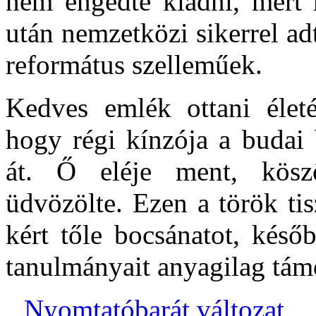
nem engedte kiadni, mert n
után nemzetközi sikerrel adt
református szelleműek.
Kedves emlék ottani életé
hogy régi kínzója a buda
át. Ő eléje ment, kösz
üdvözölte. Ezen a török ti
kért tőle bocsánatot, késő
tanulmányait anyagilag tám
Nyomtatóbarát változat