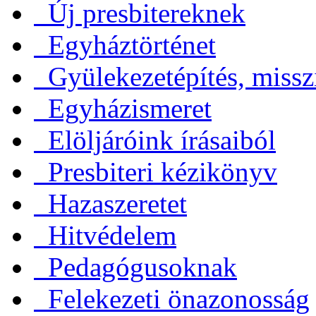
Új presbitereknek
Egyháztörténet
Gyülekezetépítés, missz
Egyházismeret
Elöljáróink írásaiból
Presbiteri kézikönyv
Hazaszeretet
Hitvédelem
Pedagógusoknak
Felekezeti önazonosság