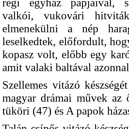
régi egyház papjaival, s
valkói, vukovári hitvitá
elmenekülni a nép harag
leselkedtek, előfordult, hog
kopasz volt, előbb egy karó
amit valaki baltával azonnal 
Szellemes vitázó készségét
magyar drámai művek az ő 
tüköri (47) és A papok háza
Talán csípős vitázó készsége