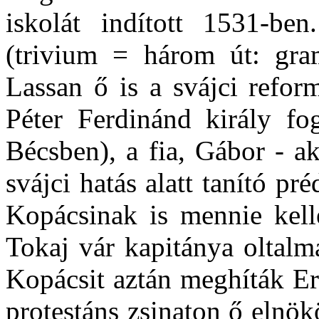
iskolát indított 1531-ben
(trivium = három út: gram
Lassan ő is a svájci refor
Péter Ferdinánd király fog
Bécsben), a fia, Gábor - a
svájci hatás alatt tanító pré
Kopácsinak is mennie kell
Tokaj vár kapitánya oltalm
Kopácsit aztán meghíták Er
protestáns zsinaton ő elnö