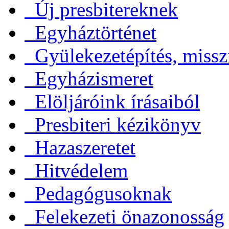
Új presbitereknek
Egyháztörténet
Gyülekezetépítés, missz
Egyházismeret
Elöljáróink írásaiból
Presbiteri kézikönyv
Hazaszeretet
Hitvédelem
Pedagógusoknak
Felekezeti önazonosság