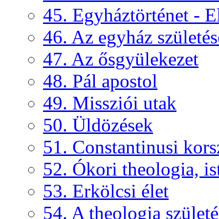
45. Egyháztörténet - E
46. Az egyház születés
47. Az ősgyülekezet
48. Pál apostol
49. Missziói utak
50. Üldözések
51. Constantinusi kors
52. Ókori theologia, ist
53. Erkölcsi élet
54. A theologia születé