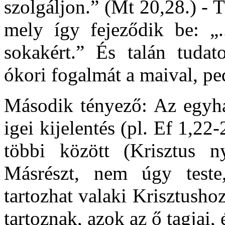
szolgáljon.” (Mt 20,28.) - 
mely így fejeződik be: „..
sokakért.” És talán tudat
ókori fogalmát a maival, pe
Második tényező: Az egyház
igei kijelentés (pl. Ef 1,22
többi között (Krisztus ny
Másrészt, nem úgy teste
tartozhat valaki Krisztush
tartoznak, azok az ő tagjai, 