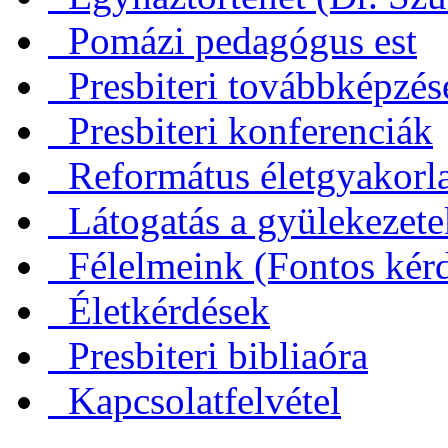
Pomázi pedagógus est
Presbiteri továbbképzés
Presbiteri konferenciák
Református életgyakorl
Látogatás a gyülekezet
Félelmeink (Fontos kérd
Életkérdések
Presbiteri bibliaóra
Kapcsolatfelvétel