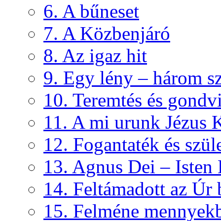
6. A bűneset
7. A Közbenjáró
8. Az igaz hit
9. Egy lény – három s
10. Teremtés és gondvi
11. A mi urunk Jézus K
12. Fogantaték és szül
13. Agnus Dei – Isten
14. Feltámadott az Úr
15. Felméne mennyek