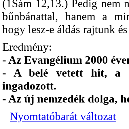
(1Sám 12,13.) Pedig nem m
bűnbánattal, hanem a min
hogy lesz-e áldás rajtunk 
Eredmény:
- Az Evangélium 2000 éve
- A belé vetett hit, a 
ingadozott.
- Az új nemzedék dolga, hog
Nyomtatóbarát változat