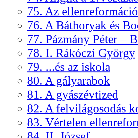
75. Az ellenreformáci
76. A Báthoryak és Bo
77. Pázmány Péter – B
78. I. Rákóczi György
79. ...és az iskola
80. A gályarabok
81. A gyászévtized
82. A felvilágosodás k
83. Vértelen ellenrefo
84. II. József