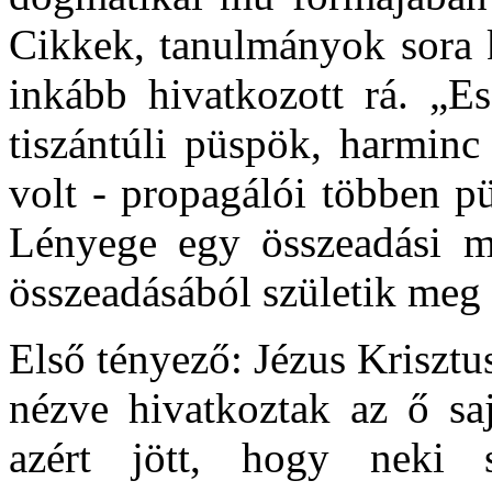
Cikkek, tanulmányok sora k
inkább hivatkozott rá. „Es
tiszántúli püspök, harminc
volt - propagálói többen p
Lényege egy összeadási mű
összeadásából születik meg
Első tényező: Jézus Krisztu
nézve hivatkoztak az ő sa
azért jött, hogy neki 