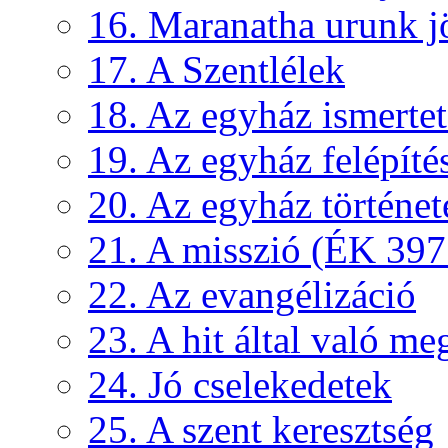
16. Maranatha urunk j
17. A Szentlélek
18. Az egyház ismertető
19. Az egyház felépíté
20. Az egyház történet
21. A misszió (ÉK 397
22. Az evangélizáció
23. A hit által való me
24. Jó cselekedetek
25. A szent keresztség