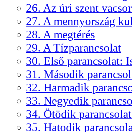
26. Az úri szent vacso
27. A mennyország kul
28. A megtérés
29. A Tízparancsolat
30. Első parancsolat: Is
31. Második parancsola
32. Harmadik parancsol
33. Negyedik parancsol
34. Ötödik parancsolat:
35. Hatodik parancsolat: