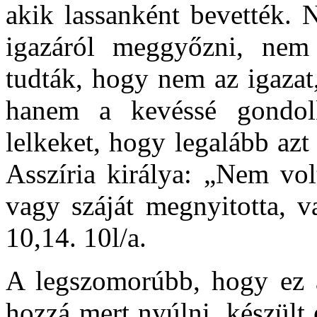
akik lassanként bevették. 
igazáról meggyőzni, nem 
tudták, hogy nem az igazat
hanem a kevéssé gondol
lelkeket, hogy legalább az
Asszíria királya: „Nem vol
vagy száját megnyitotta, v
10,14. 10l/a.
A legszomorúbb, hogy ez a
hozzá mert nyúlni, készült 