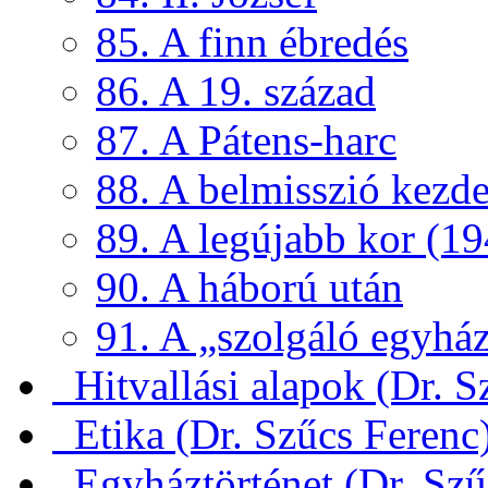
85. A finn ébredés
86. A 19. század
87. A Pátens-harc
88. A belmisszió kezde
89. A legújabb kor (19
90. A háború után
91. A „szolgáló egyház
Hitvallási alapok (Dr. S
Etika (Dr. Szűcs Ferenc
Egyháztörténet (Dr. Szű