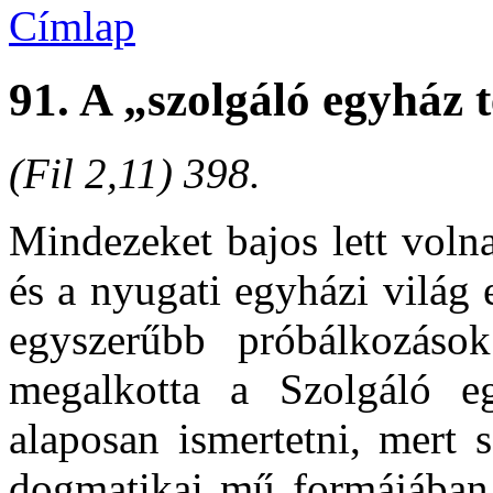
Címlap
91. A „szolgáló egyház 
(Fil 2,11) 398.
Mindezeket bajos lett volna
és a nyugati egyházi világ e
egyszerűbb próbálkozáso
megalkotta a Szolgáló eg
alaposan ismertetni, mert s
dogmatikai mű formájában