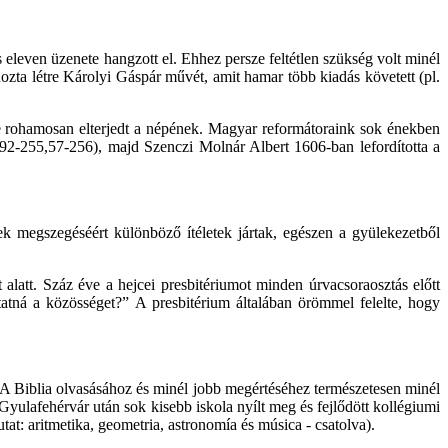
us eleven üzenete hangzott el. Ehhez persze feltétlen szükség volt minél
zta létre Károlyi Gáspár művét, amit hamar több kiadás követett (pl.
 de rohamosan elterjedt a népének. Magyar reformátoraink sok énekben
54, 92-255,57-256), majd Szenczi Molnár Albert 1606-ban lefordította a
yek megszegéséért különböző ítéletek jártak, egészen a gyülekezetből
 alatt. Száz éve a hejcei presbitériumot minden úrvacsoraosztás előtt
tná a közösséget?” A presbitérium általában örömmel felelte, hogy
a. A Biblia olvasásához és minél jobb megértéséhez természetesen minél
yulafehérvár után sok kisebb iskola nyílt meg és fejlődött kollégiumi
tat: aritmetika, geometria, astronomía és música - csatolva).