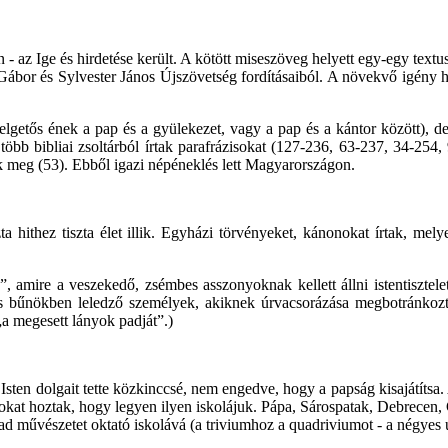
n - az Ige és hirdetése került. A kötött miseszöveg helyett egy-egy text
Gábor és Sylvester János Újszövetség fordításaiból. A növekvő igény ho
elelgetős ének a pap és a gyülekezet, vagy a pap és a kántor között),
és több bibliai zsoltárból írtak parafrázisokat (127-236, 63-237, 34-2
k meg (53). Ebből igazi népéneklés lett Magyarországon.
a hithez tiszta élet illik. Egyházi törvényeket, kánonokat írtak, mel
 amire a veszekedő, zsémbes asszonyoknak kellett állni istentisztelet
s bűnökben leledző személyek, akiknek úrvacsorázása megbotránkozta
a megesett lányok padját”.)
 Isten dolgait tette közkinccsé, nem engedve, hogy a papság kisajátíts
okat hoztak, hogy legyen ilyen iskolájuk. Pápa, Sárospatak, Debrecen, G
abad művészetet oktató iskolává (a triviumhoz a quadriviumot - a négyes u