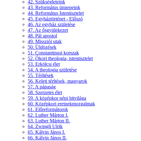
42. Szükségleteink
43. Református ünnepeink
44. Református Istentisztelet
45. Egyháztörténet - Előszó
46. Az egyház születése
47. Az ősgyülekezet
48. Pál apostol
49. Missziói utak
50. Üldözések
51. Constantinusi korszak
52. Ókori theologia, istentisztelet
53. Erkölcsi élet
54. A theologia születése
55. Térítések
56. Keleti térítések, magyarok
57. A pápaság
58. Szerzetes élet
59. A középkor népi hitvilága
60. Középkori eretnekmozgalmak
61. Előreformátorok
62. Luther Márton I.
63. Luther Márton II.
64. Zwingli Ulrik
65. Kálvin János I.
66. Kálvin János II.