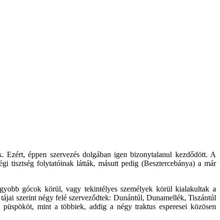
k. Ezért, éppen szervezés dolgában igen bizonytalanul kezdődött. A
gi tisztség folytatóinak látták, másutt pedig (Besztercebánya) a már
gyobb gócok körül, vagy tekintélyes személyek körül kialakultak a
tájai szerint négy felé szerveződtek: Dunántúl, Dunamellék, Tiszántúl
t püspököt, mint a többiek, addig a négy traktus esperesei közösen