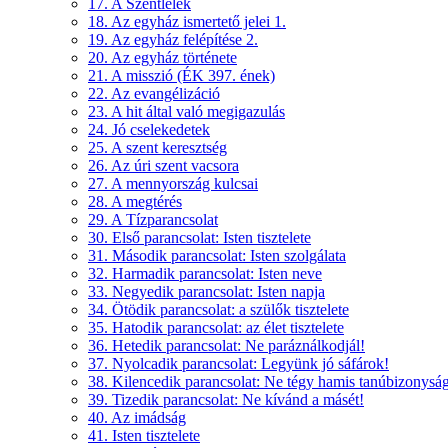
17. A Szentlélek
18. Az egyház ismertető jelei 1.
19. Az egyház felépítése 2.
20. Az egyház története
21. A misszió (ÉK 397. ének)
22. Az evangélizáció
23. A hit által való megigazulás
24. Jó cselekedetek
25. A szent keresztség
26. Az úri szent vacsora
27. A mennyország kulcsai
28. A megtérés
29. A Tízparancsolat
30. Első parancsolat: Isten tisztelete
31. Második parancsolat: Isten szolgálata
32. Harmadik parancsolat: Isten neve
33. Negyedik parancsolat: Isten napja
34. Ötödik parancsolat: a szülők tisztelete
35. Hatodik parancsolat: az élet tisztelete
36. Hetedik parancsolat: Ne paráználkodjál!
37. Nyolcadik parancsolat: Legyünk jó sáfárok!
38. Kilencedik parancsolat: Ne tégy hamis tanúbizonyság
39. Tizedik parancsolat: Ne kívánd a másét!
40. Az imádság
41. Isten tisztelete