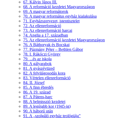
67. Kálvin János III.
68. A reformáció kezdetei Magyarországon
69. A magyar reformátorok
70. A magyar református egyház kialakulása
71. Egyházszervezet, istentisztelet
72. Az ellenreformáció
73. Az ellenreformáció harcai
74. Anglia a 17. században
75. Az ellenreformáció kezdetei Magyarországon
76. A Báthoryak és Bocskai
77. Pázmány Péter – Bethlen Gábor
78. I. Rákóczi György
79. ...és az iskola
80. A gályarabok
81. A gyászévtized
82. A felvilágosodás kora
83. Vértelen ellenreformáció
84. II. József
85. A finn ébredés
86. A 19. század
87. A Pátens-harc
88. A belmisszió kezdetei
89. A legújabb kor (1945-ig)
90. A háború után
91. A „szolgáló egyház teológiája”