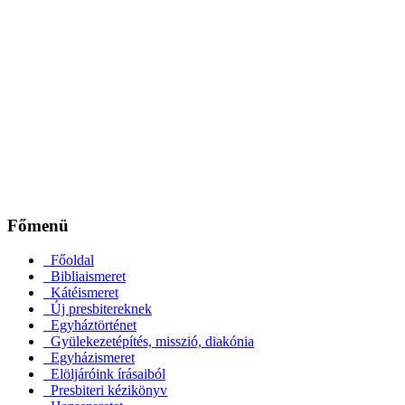
Főmenü
Főoldal
Bibliaismeret
Kátéismeret
Új presbitereknek
Egyháztörténet
Gyülekezetépítés, misszió, diakónia
Egyházismeret
Elöljáróink írásaiból
Presbiteri kézikönyv