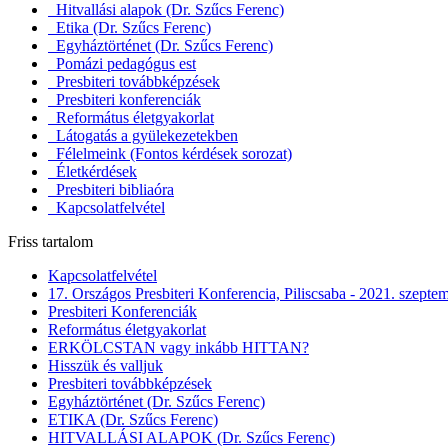
Hitvallási alapok (Dr. Szűcs Ferenc)
Etika (Dr. Szűcs Ferenc)
Egyháztörténet (Dr. Szűcs Ferenc)
Pomázi pedagógus est
Presbiteri továbbképzések
Presbiteri konferenciák
Református életgyakorlat
Látogatás a gyülekezetekben
Félelmeink (Fontos kérdések sorozat)
Életkérdések
Presbiteri bibliaóra
Kapcsolatfelvétel
Friss tartalom
Kapcsolatfelvétel
17. Országos Presbiteri Konferencia, Piliscsaba - 2021. szepte
Presbiteri Konferenciák
Református életgyakorlat
ERKÖLCSTAN vagy inkább HITTAN?
Hisszük és valljuk
Presbiteri továbbképzések
Egyháztörténet (Dr. Szűcs Ferenc)
ETIKA (Dr. Szűcs Ferenc)
HITVALLÁSI ALAPOK (Dr. Szűcs Ferenc)