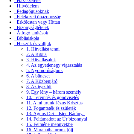
Hazaszeretet
Hitvédelem
Pedagógusoknak
Felekezeti önazonosság
Erkölcstan vagy Hittan
Bizonyságtételek
Átfogó tanítások
Bibliaiskola
Hisszük és valljuk
1. Hitvallást tenni
2. A Biblia
3. Hitvallásaink
4. Az egyetlenegy vigasztalás
5. Nyomorúságunk
6. A bűneset
7. A Közbenjáró
8. Az igaz hit
9. Egy lény – három személy
10. Teremtés és gondviselés
11. A mi urunk Jézus Krisztus
12. Fogantaték és születék
13. Agnus Dei – Isten Báránya
14. Feltámadott az Úr bizonnyal
15. Felméne mennyekbe
16. Maranatha urunk jöjj