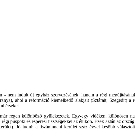
in - nem indult új egyház szervezésének, hanem a régi megújításána
ya), ahol a reformáció kiemelkedő alakjait (Sztárait, Szegedit) a ré
mi érseket.
en már régen különböző gyülekezetek. Egy-egy vidéken, különösen na
régi püspöki és esperesi tisztségekkel az élükön. Ezek aztán az ország 
rület). Jó tudni: a tiszáninneni kerület száz évvel később választot