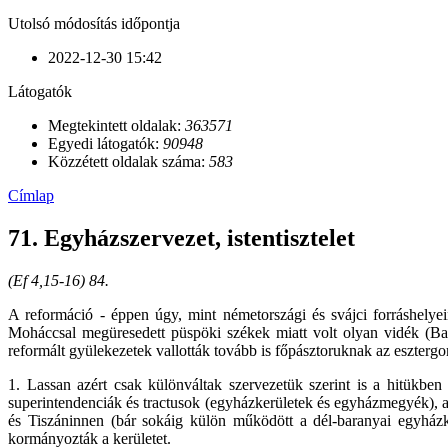
Utolsó módosítás időpontja
2022-12-30 15:42
Látogatók
Megtekintett oldalak:
363571
Egyedi látogatók:
90948
Közzétett oldalak száma:
583
Címlap
71. Egyházszervezet, istentisztelet
(Ef 4,15-16) 84.
A reformáció - éppen úgy, mint németországi és svájci forráshelye
Moháccsal megüresedett püspöki székek miatt volt olyan vidék (Baran
reformált gyülekezetek vallották tovább is főpásztoruknak az esztergo
1. Lassan azért csak különváltak szervezetük szerint is a hitükb
superintendenciák és tractusok (egyházkerületek és egyházmegyék), a 
és Tiszáninnen (bár sokáig külön működött a dél-baranyai egyházke
kormányozták a kerületet.