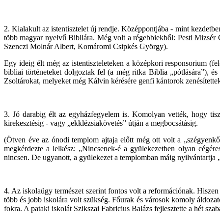
2. Kialakult az istentisztelet új rendje. Középpontjába - mint kezdetbe
több magyar nyelvű Bibliára. Még volt a régebbiekből: Pesti Mizsér 
Szenczi Molnár Albert, Komáromi Csipkés György).
Egy ideig élt még az istentiszteleteken a középkori responsorium (f
bibliai történeteket dolgoztak fel (a még ritka Biblia „pótlására”), 
Zsoltárokat, melyeket még Kálvin kérésére genfi kántorok zenésítette
3. Jó darabig élt az egyházfegyelem is. Komolyan vették, hogy tiszt
kirekesztésig - vagy „ekklézsiakövetés” útján a megbocsátásig.
(Ötven éve az ónodi templom ajtaja előtt még ott volt a „szégyenkő”,
megkérdezte a lelkész: „Nincsenek-é a gyülekezetben olyan cégére
nincsen. De ugyanott, a gyülekezet a templomban máig nyilvántartja „
4. Az iskolaügy természet szerint fontos volt a reformációnak. Hiszen
több és jobb iskolára volt szükség. Főurak és városok komoly áldozat
fokra. A pataki iskolát Szikszai Fabricius Balázs fejlesztette a hét sz