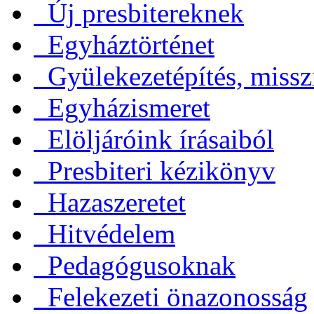
Új presbitereknek
Egyháztörténet
Gyülekezetépítés, missz
Egyházismeret
Elöljáróink írásaiból
Presbiteri kézikönyv
Hazaszeretet
Hitvédelem
Pedagógusoknak
Felekezeti önazonosság