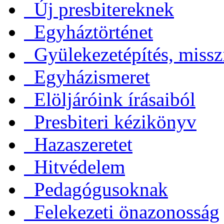
Új presbitereknek
Egyháztörténet
Gyülekezetépítés, missz
Egyházismeret
Elöljáróink írásaiból
Presbiteri kézikönyv
Hazaszeretet
Hitvédelem
Pedagógusoknak
Felekezeti önazonosság