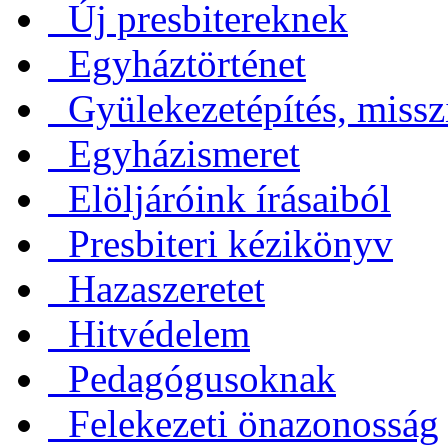
Új presbitereknek
Egyháztörténet
Gyülekezetépítés, missz
Egyházismeret
Elöljáróink írásaiból
Presbiteri kézikönyv
Hazaszeretet
Hitvédelem
Pedagógusoknak
Felekezeti önazonosság