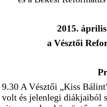
2015. áprili
a Vésztői Ref
P
9.30 A Vésztői „Kiss Bálint
volt és jelenlegi diákjaiból 