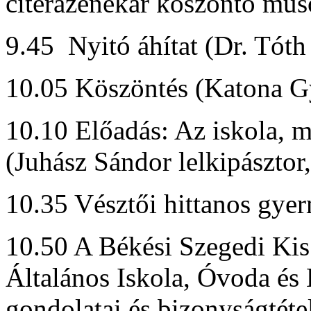
citerazenekar köszöntő műs
9.45 Nyitó áhítat (Dr. Tó
10.05 Köszöntés (Katona Gy
10.10 Előadás: Az iskola, m
(Juhász Sándor lelkipásztor
10.35 Vésztői hittanos gy
10.50 A Békési Szegedi Ki
Általános Iskola, Óvoda é
gondolatai és bizonyságtétel