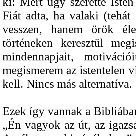
ki: Mert úgy szerette Iste
Fiát adta, ha valaki (tehá
vesszen, hanem örök éle
történeken keresztül meg
mindennapjait, motivációi
megismerem az istentelen v
kell. Nincs más alternatíva.
Ezek így vannak a Bibliába
„Én vagyok az út, az igazs