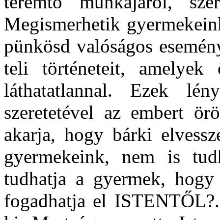
teremtő munkájáról, szer
Megismerhetik gyermekeink
pünkösd valóságos eseménye
teli történeteit, amelyek
láthatatlannal. Ezek lé
szeretetével az embert örö
akarja, hogy bárki elvess
gyermekeink, nem is tud
tudhatja a gyermek, hogy 
fogadhatja el ISTENTŐL?. 