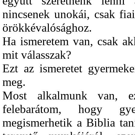
együtt szeretnénk lenni 
nincsenek unokái, csak fia
örökkévalósághoz.
Ha ismeretem van, csak ak
mit válasszak?
Ezt az ismeretet gyermekei
meg.
Most alkalmunk van, e
felebarátom, hogy gy
megismerhetik a Biblia taní