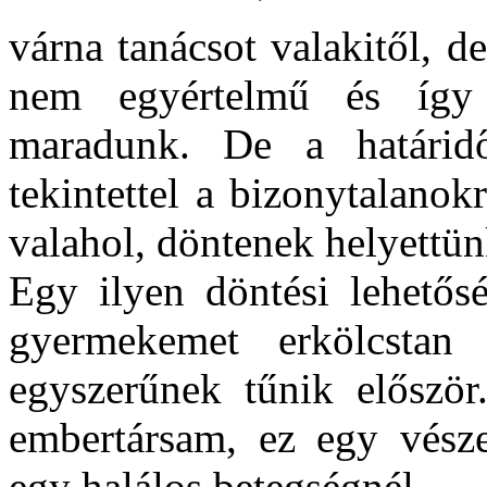
várna tanácsot valakitől, 
nem egyértelmű és így 
maradunk. De a határid
tekintettel a bizonytalano
valahol, döntenek helyettün
Egy ilyen döntési lehetősé
gyermekemet erkölcstan
egyszerűnek tűnik előszö
embertársam, ez egy vés
egy halálos betegségnél.