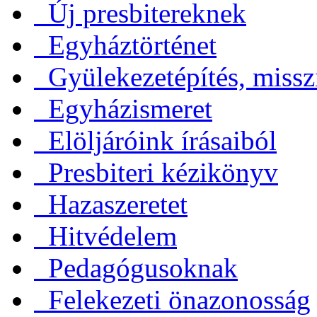
Új presbitereknek
Egyháztörténet
Gyülekezetépítés, missz
Egyházismeret
Elöljáróink írásaiból
Presbiteri kézikönyv
Hazaszeretet
Hitvédelem
Pedagógusoknak
Felekezeti önazonosság