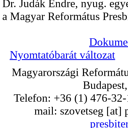
Dr. Judák Endre, nyug. egy
a Magyar Református Presbit
Dokumen
Nyomtatóbarát változat
Magyarországi Református
Budapest,
Telefon: +36 (1) 476-32-
mail:
szovetseg
[at]
presbite