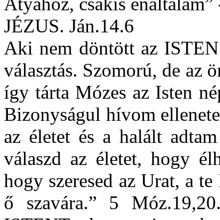
Atyához, csakis énáltalam”
JÉZUS. Ján.14.6
Aki nem döntött az ISTEN e
választás. Szomorú, de az ör
így tárta Mózes az Isten nép
Bizonyságul hívom ellenete
az életet és a halált adtam
válaszd az életet, hogy é
hogy szeresed az Urat, a t
ő szavára.” 5 Móz.19,20.