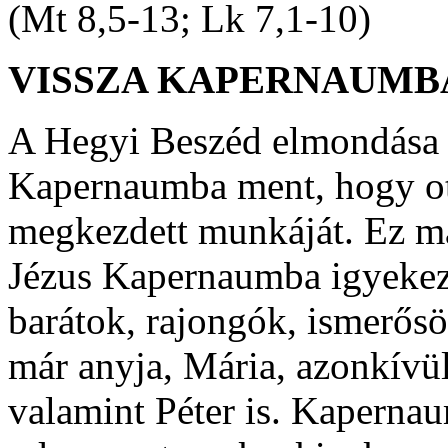
(Mt 8,5-13; Lk 7,1-10)
VISSZA KAPERNAUMB
A Hegyi Beszéd elmondása u
Kapernaumba ment, hogy ot
megkezdett munkáját. Ez má
Jézus Kapernaumba igyekezet
barátok, rajongók, ismerősö
már anyja, Mária, azonkívül
valamint Péter is. Kapernau