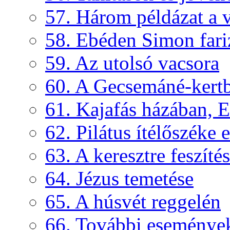
57. Három példázat a 
58. Ebéden Simon fari
59. Az utolsó vacsora
60. A Gecsemáné-kertb
61. Kajafás házában, E
62. Pilátus ítélőszéke e
63. A keresztre feszítés
64. Jézus temetése
65. A húsvét reggelén
66. További események