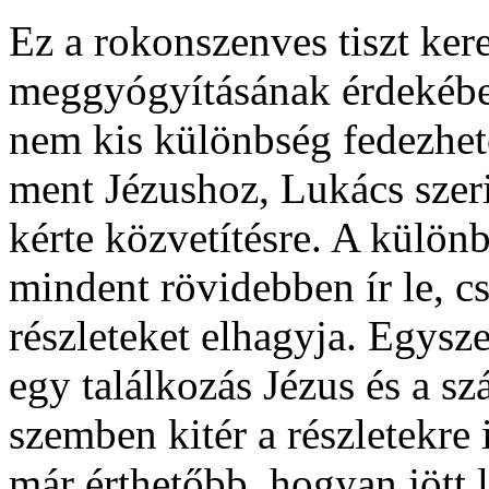
Ez a rokonszenves tiszt kere
meggyógyításának érdekében
nem kis különbség fedezhet
ment Jézushoz, Lukács szeri
kérte közvetítésre. A külö
mindent rövidebben ír le, cs
részleteket elhagyja. Egysze
egy találkozás Jézus és a s
szemben kitér a részletekre
már érthetőbb, hogyan jött l