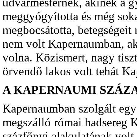
udvarmesternek, akinek a g
meggyógyította és még sok
megbocsátotta, betegségeit
nem volt Kapernaumban, aki
volna. Közismert, nagy tiszt
örvendő lakos volt tehát K
A KAPERNAUMI SZÁZA
Kapernaumban szolgált egy 
megszálló római hadsereg
százfőnyi alakulatának volt