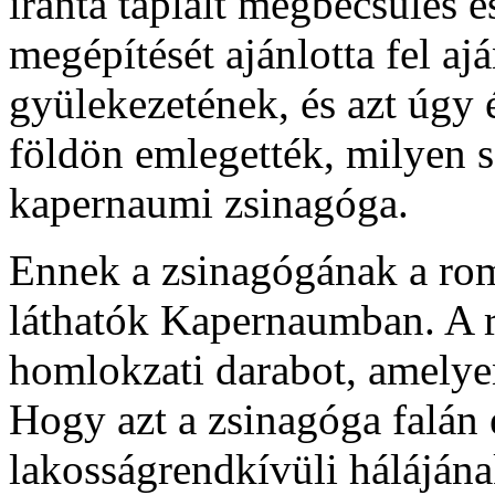
iránta táplált megbecsülés é
megépítését ajánlotta fel 
gyülekezetének, és azt úgy 
földön emlegették, milyen s
kapernaumi zsinagóga.
Ennek a zsinagógának a ro
láthatók Kapernaumban. A r
homlokzati darabot, amelyen
Hogy azt a zsinagóga falán 
lakosságrendkívüli hálájána