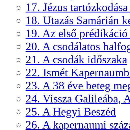
17. Jézus tartózkodás
18. Utazás Samárián ke
19. Az első prédikáció 
20. A csodálatos halfo
21. A csodák időszaka
22. Ismét Kapernaumb
23. A 38 éve beteg me
24. Vissza Galileába, A
25. A Hegyi Beszéd
26. A kapernaumi száz