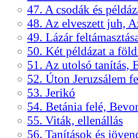
47. A csodák és példáz
48. Az elveszett juh, Az
49. Lázár feltámasztás
50. Két példázat a föld
51. Az utolsó tanítás, 
52. Úton Jeruzsálem f
53. Jerikó
54. Betánia felé, Bevo
55. Viták, ellenállás
56. Tanítások és jöven