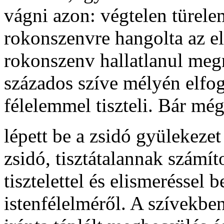
vágni azon: végtelen türele
rokonszenvre hangolta az el
rokonszenv hallatlanul megn
százados szíve mélyén elfoga
félelemmel tiszteli. Bár mé
lépett be a zsidó gyülekez
zsidó, tisztátalannak számí
tisztelettel és elismeréssel b
istenfélelméről. A szívekbe