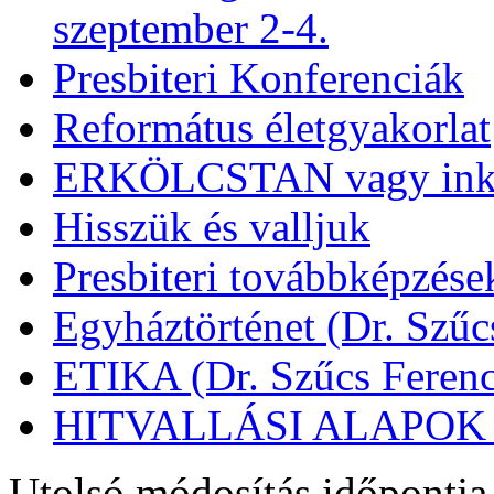
szeptember 2-4.
Presbiteri Konferenciák
Református életgyakorlat
ERKÖLCSTAN vagy ink
Hisszük és valljuk
Presbiteri továbbképzése
Egyháztörténet (Dr. Szűc
ETIKA (Dr. Szűcs Ferenc
HITVALLÁSI ALAPOK (D
Utolsó módosítás időpontja