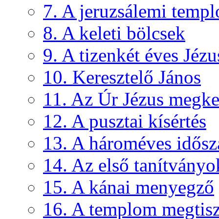
7. A jeruzsálemi temp
8. A keleti bölcsek
9. A tizenkét éves Jéz
10. Keresztelő János
11. Az Úr Jézus megke
12. A pusztai kísértés
13. A hároméves idősza
14. Az első tanítványo
15. A kánai menyegző
16. A templom megtisz