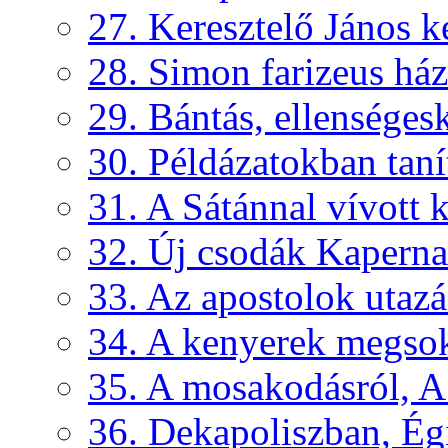
27. Keresztelő János k
28. Simon farizeus ház
29. Bántás, ellenséges
30. Példázatokban taní
31. A Sátánnal vívott
32. Új csodák Kapern
33. Az apostolok utazá
34. A kenyerek megsoka
35. A mosakodásról, A 
36. Dekapoliszban, Égi