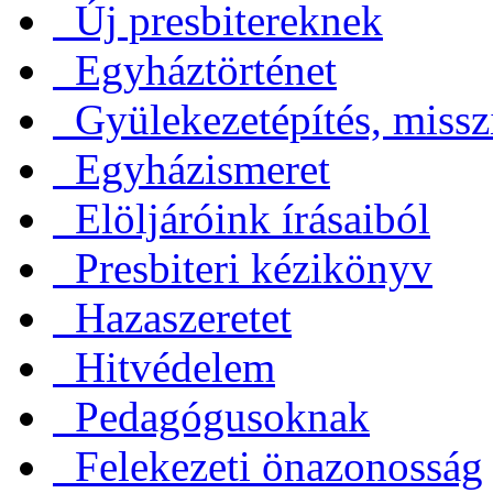
Új presbitereknek
Egyháztörténet
Gyülekezetépítés, missz
Egyházismeret
Elöljáróink írásaiból
Presbiteri kézikönyv
Hazaszeretet
Hitvédelem
Pedagógusoknak
Felekezeti önazonosság