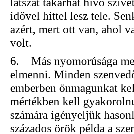
látszat takarhat hívő szív
idővel hittel lesz tele. S
azért, mert ott van, ahol 
volt.
6. Más nyomorúsága mell
elmenni. Minden szenvedő,
emberben önmagunkat kell 
mértékben kell gyakorol
számára igényeljük hason
százados örök példa a sze