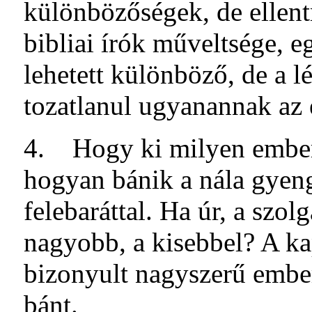
különbözőségek, de ellen
bibliai írók műveltsége, eg
lehetett különböző, de a l
tozat­lanul ugyanannak az 
4. Hogy ki milyen ember,
hogyan bánik a nála gyeng
felebaráttal. Ha úr, a szolg
nagyobb, a kisebbel? A k
bizonyult nagyszerű embe
bánt.