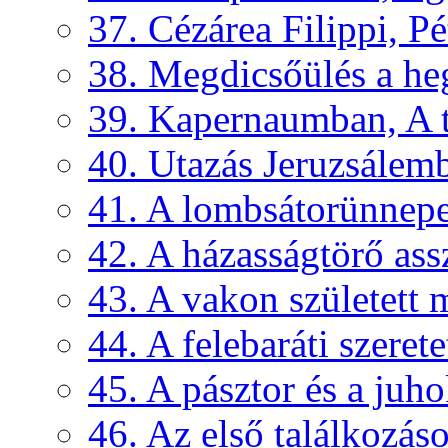
37. Cézárea Filippi, Pé
38. Megdicsőülés a h
39. Kapernaumban, A 
40. Utazás Jeruzsálem
41. A lombsátorünnepe
42. A házasságtörő assz
43. A vakon született
44. A felebaráti szerete
45. A pásztor és a juh
46. Az első találkozás