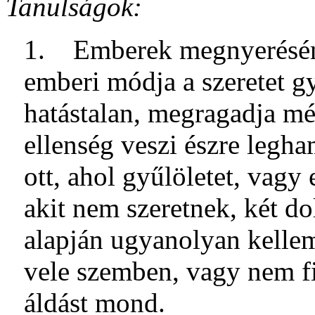
Tanulságok:
1. Emberek megnyeréséne
emberi módja a szeretet g
hatástalan, megragadja még
ellenség veszi észre legham
ott, ahol gyűlöletet, vagy
akit nem szeretnek, két do
alapján ugyanolyan kellem
vele szemben, vagy nem fi
áldást mond.