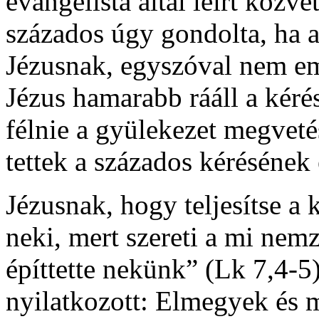
evangélista által leírt közve
százados úgy gondolta, ha a
Jézusnak, egyszóval nem em
Jézus hamarabb rááll a kérés
félnie a gyülekezet megveté
tettek a százados kérésének
Jézusnak, hogy teljesítse a
neki, mert sze­reti a mi nem
építtette nekünk” (Lk 7,4-5)
nyilatkozott: Elmegyek és